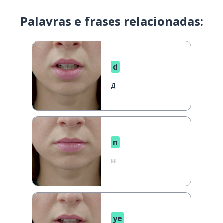
Palavras e frases relacionadas:
d
д
n
н
ye