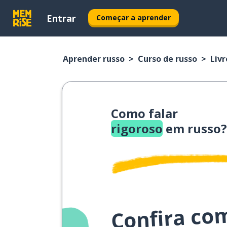
Entrar
Começar a aprender
Aprender russo
Curso de russo
Livr
Como falar
rigoroso
em russo?
Confira co