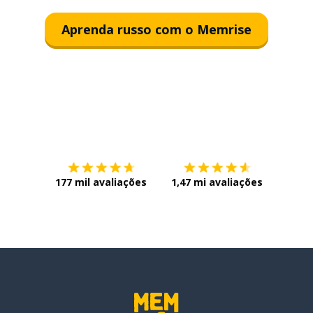
Aprenda russo com o Memrise
Baixe na
App Store
Baixe n
177 mil avaliações
1,47 mi avaliações