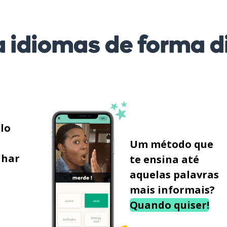
 idiomas de forma di
ilo
Um método que
lhar
te ensina até
aquelas palavras
mais informais?
Quando quiser!