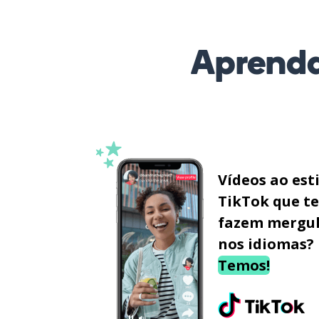
Aprenda
Vídeos ao est
TikTok que te
fazem mergu
nos idiomas?
Temos!