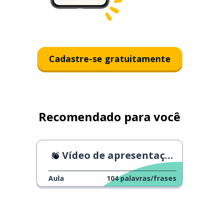
Cadastre-se gratuitamente
Recomendado para você
Vídeo de apresentação do ator
Aula
104
palavras/frases