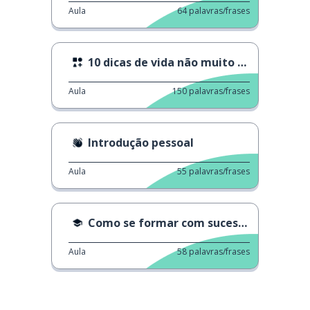
Aula
64
palavras/frases
10 dicas de vida não muito úteis
Aula
150
palavras/frases
Introdução pessoal
Aula
55
palavras/frases
Como se formar com sucesso
Aula
58
palavras/frases