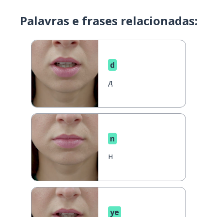
Palavras e frases relacionadas:
d
д
n
н
ye