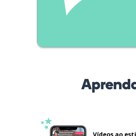
мечты
Aprenda
Vídeos ao est