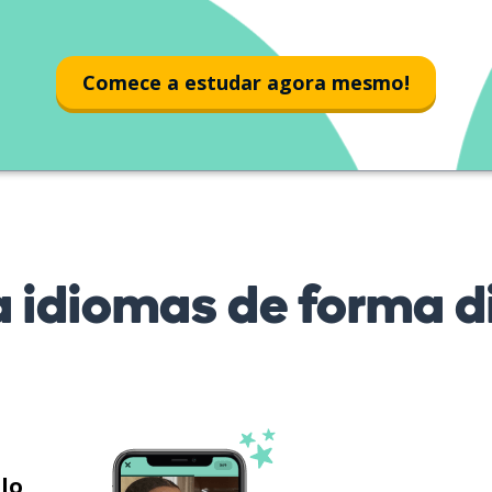
очень
успешным
Comece a estudar agora mesmo!
 idiomas de forma di
ilo