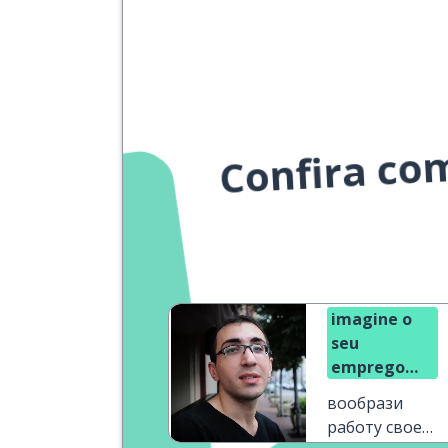
Confira co
imagine o
seu
emprego
dos sonhos
вообрази
работу своей