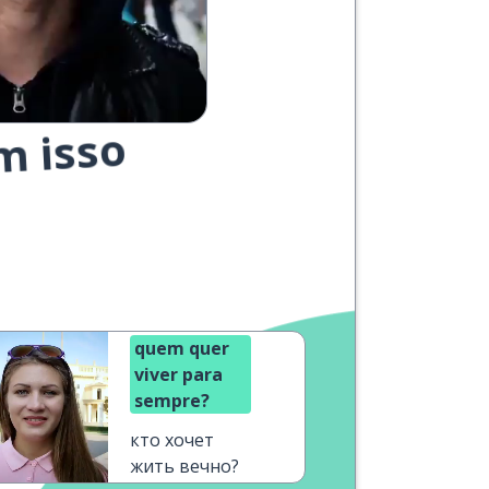
m isso
quem quer
viver para
sempre?
кто хочет
жить вечно?