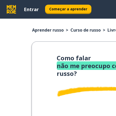
Entrar
Começar a aprender
Aprender russo
Curso de russo
Livr
Como falar
não me preocupo c
russo?