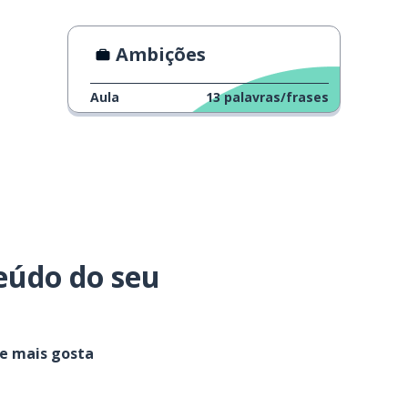
Ambições
Aula
13
palavras/frases
eúdo do seu
ue mais gosta