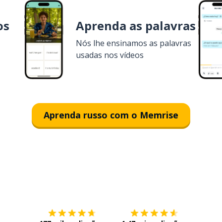
os
Aprenda as palavras
Nós lhe ensinamos as palavras
usadas nos vídeos
Aprenda russo com o Memrise
Baixe na
App Store
Baixe n