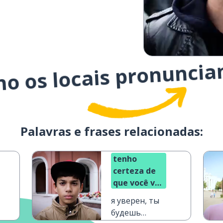
mo os locais pronuncia
Palavras e frases relacionadas:
tenho
certeza de
que você vai
ser muito
я уверен, ты
bem-
будешь
sucedido