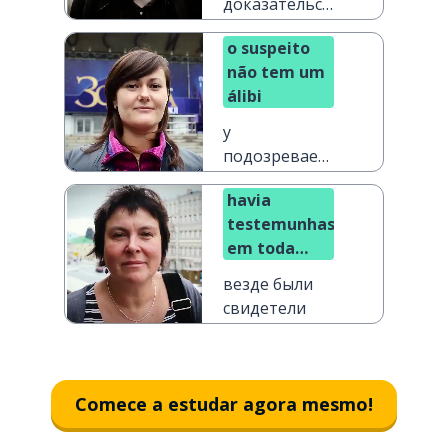
доказательства
нет дела
o suspeito
não tem um
álibi
у
подозреваемого
нет алиби
havia
testemunhas
em toda
parte
везде были
свидетели
Comece a estudar agora mesmo!