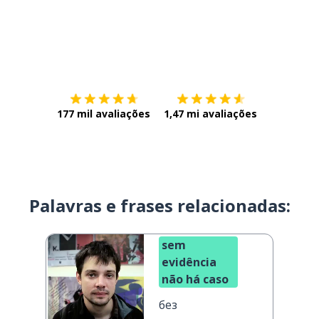
Baixe na
App Store
Baixe na
177 mil avaliações
1,47 mi avaliações
Palavras e frases relacionadas:
sem
evidência
não há caso
без