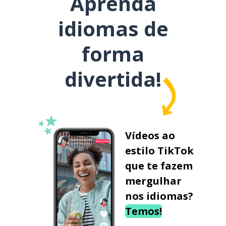
Aprenda
idiomas de
forma
divertida!
Vídeos ao
estilo TikTok
que te fazem
mergulhar
nos idiomas?
Temos!