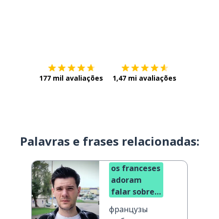
Baixe na
App Store
Baixe na
177 mil avaliações
1,47 mi avaliações
Palavras e frases relacionadas:
os franceses
adoram
falar sobre
comida
французы