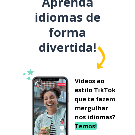
Aprenda
idiomas de
forma
divertida!
Vídeos ao
estilo TikTok
que te fazem
mergulhar
nos idiomas?
Temos!