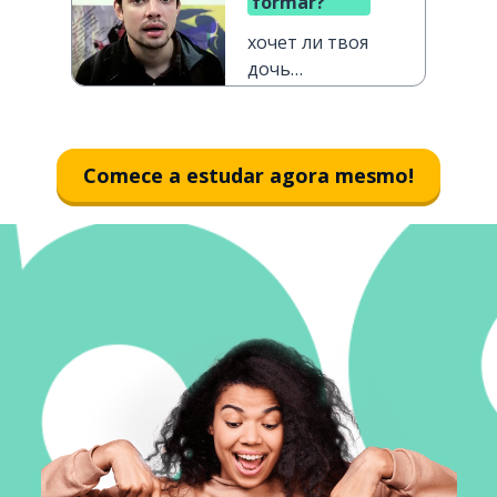
formar?
хочет ли твоя
дочь
получить
образование?
Comece a estudar agora mesmo!