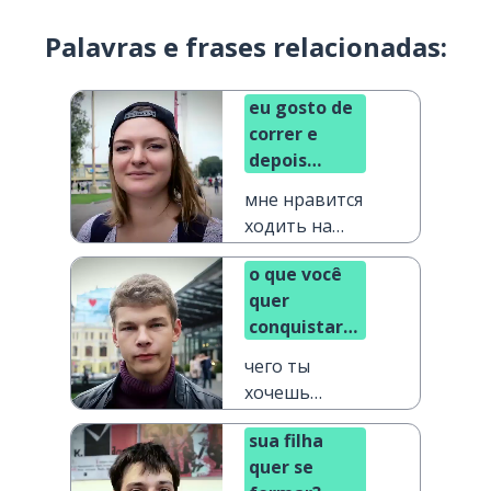
Palavras e frases relacionadas:
eu gosto de
correr e
depois
tomar um
мне нравится
banho
ходить на
пробежку, а
o que você
затем
quer
принимать
conquistar
душ
na vida?
чего ты
хочешь
добиться в
sua filha
жизни?
quer se