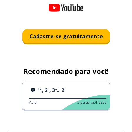
Cadastre-se gratuitamente
Recomendado para você
1º, 2º, 3º... 2
Aula
5
palavras/frases