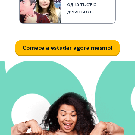
одна тысяча
девятьсот
сорок пятый
Comece a estudar agora mesmo!