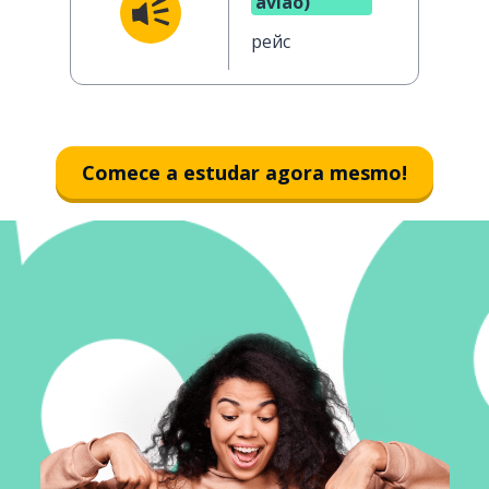
avião)
рейс
Comece a estudar agora mesmo!