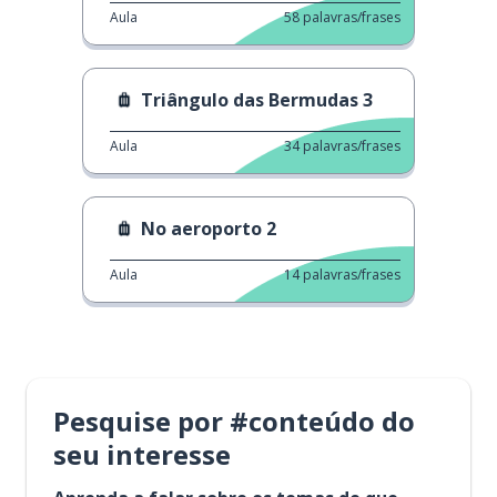
Aula
58
palavras/frases
Triângulo das Bermudas 3
Aula
34
palavras/frases
No aeroporto 2
Aula
14
palavras/frases
Pesquise por #conteúdo do
seu interesse