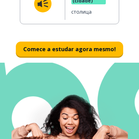
(cidade)
столица
Comece a estudar agora mesmo!