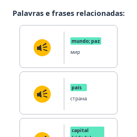
Palavras e frases relacionadas:
mundo; paz
мир
país
страна
capital