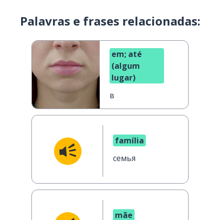
Palavras e frases relacionadas:
em; até
(algum
lugar)
в
família
семья
mãe