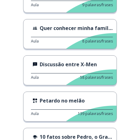
Aula
9
palavras/frases
Quer conhecer minha família?
Aula
8
palavras/frases
Discussão entre X-Men
Aula
58
palavras/frases
Petardo no melão
Aula
139
palavras/frases
10 fatos sobre Pedro, o Grande