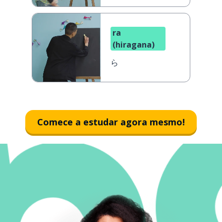
ra
(hiragana)
ら
Comece a estudar agora mesmo!