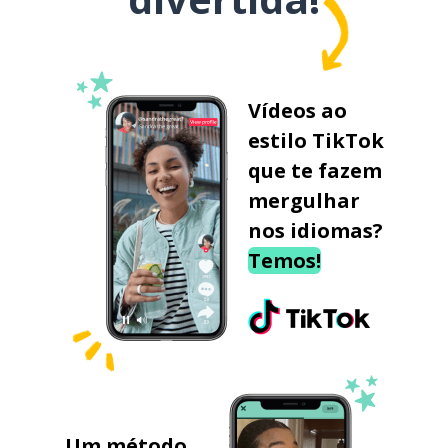
Vídeos ao
estilo TikTok
que te fazem
mergulhar
nos idiomas?
Temos!
Um método