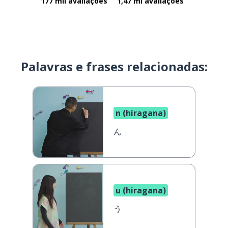
177 mil avaliações
1,47 mi avaliações
Palavras e frases relacionadas:
n (hiragana)
ん
u (hiragana)
う