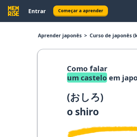
Entrar
Começar a aprender
Aprender japonês
Curso de japonês (k
Como falar
um castelo
em jap
(
おしろ
)
o shiro