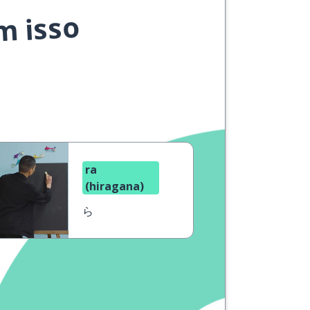
m isso
ra
(hiragana)
ら