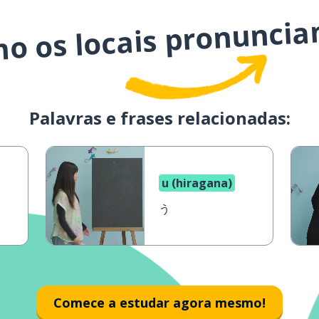
mo os locais pronuncia
Palavras e frases relacionadas:
u (hiragana)
う
Comece a estudar agora mesmo!