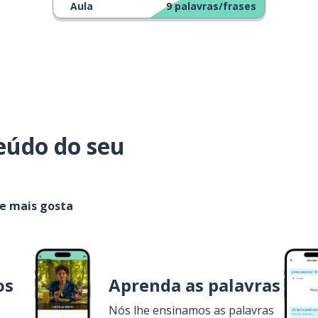
Aula
9
palavras/frases
eúdo do seu
ue mais gosta
os
Aprenda as palavras
Nós lhe ensinamos as palavras