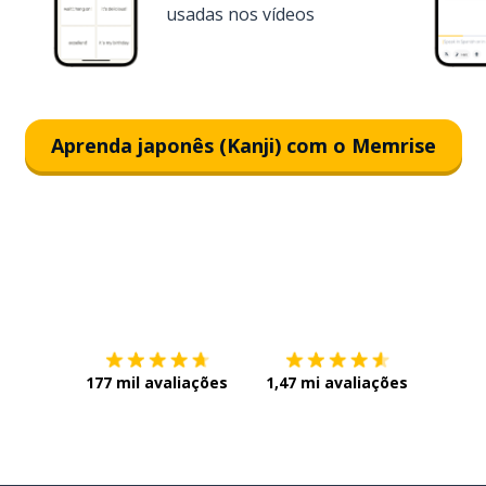
usadas nos vídeos
Aprenda japonês (Kanji) com o Memrise
Baixe na
App Store
Baixe n
177 mil avaliações
1,47 mi avaliações