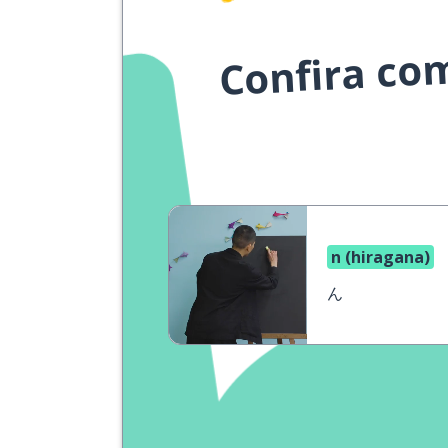
Confira co
n (hiragana)
ん