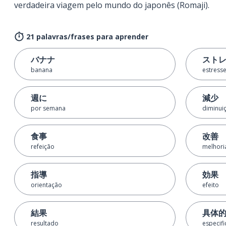
verdadeira viagem pelo mundo do japonês (Romaji).
21 palavras/frases para aprender
バナナ
スト
banana
estress
週に
減少
por semana
diminui
食事
改善
refeição
melhori
指導
効果
orientação
efeito
結果
具体
resultado
especif