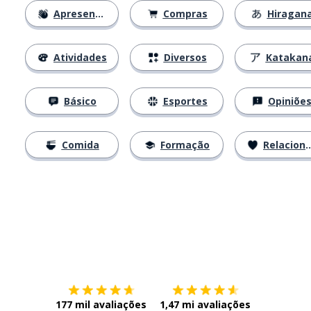
Apresentações
Compras
Hiragan
Atividades
Diversos
Katakan
Básico
Esportes
Opiniõe
Comida
Formação
Relacionamentos
Baixe na
App Store
Baixe na
177 mil avaliações
1,47 mi avaliações