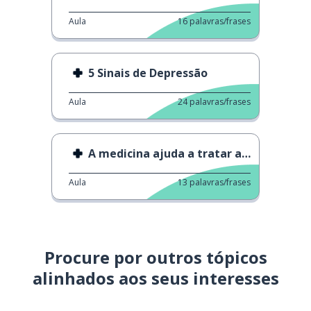
Aula
16
palavras/frases
5 Sinais de Depressão
Aula
24
palavras/frases
A medicina ajuda a tratar a acne?
Aula
13
palavras/frases
Procure por outros tópicos
alinhados aos seus interesses