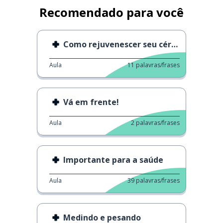
Recomendado para você
Como rejuvenescer seu cérebro
Aula
11
palavras/frases
Vá em frente!
Aula
2
palavras/frases
Importante para a saúde
Aula
39
palavras/frases
Medindo e pesando