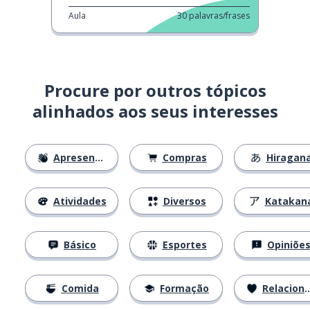
Aula
30
palavras/frases
Procure por outros tópicos
alinhados aos seus interesses
Apresentações
Compras
Hiragan
Atividades
Diversos
Katakan
Básico
Esportes
Opiniõe
Comida
Formação
Relacionamentos