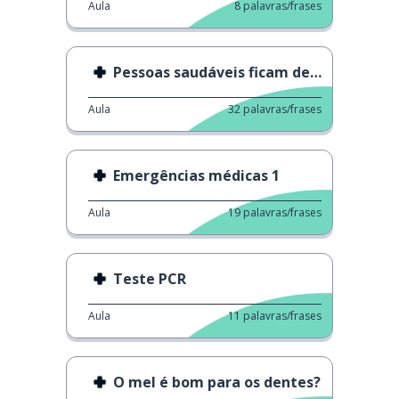
Aula
8
palavras/frases
Pessoas saudáveis ficam deprimidas
Aula
32
palavras/frases
Emergências médicas 1
Aula
19
palavras/frases
Teste PCR
Aula
11
palavras/frases
O mel é bom para os dentes?