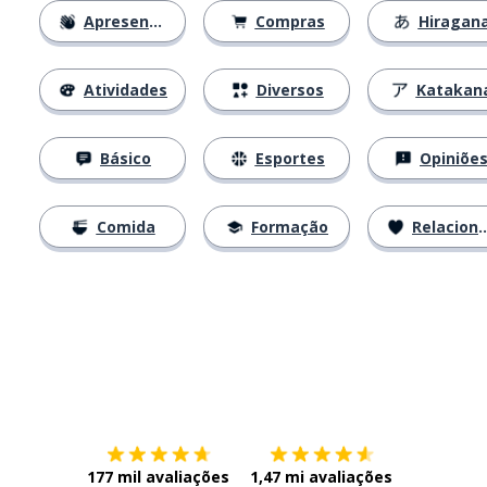
Apresentações
Compras
Hiragan
Atividades
Diversos
Katakan
Básico
Esportes
Opiniõe
Comida
Formação
Relacionamentos
Baixe na
App Store
Baixe na
177 mil avaliações
1,47 mi avaliações