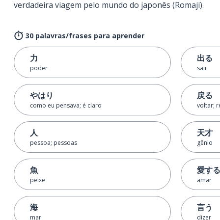
verdadeira viagem pelo mundo do japonês (Romaji).
30 palavras/frases para aprender
力
出る
poder
sair
やはり
戻る
como eu pensava; é claro
voltar; 
人
天才
pessoa; pessoas
gênio
魚
愛す
peixe
amar
海
言う
mar
dizer