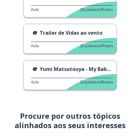
Aula
28
palavras/frases
Trailer de Vidas ao vento
Aula
32
palavras/frases
Yumi Matsutouya - My Baby Santa Claus
Aula
30
palavras/frases
Procure por outros tópicos
alinhados aos seus interesses