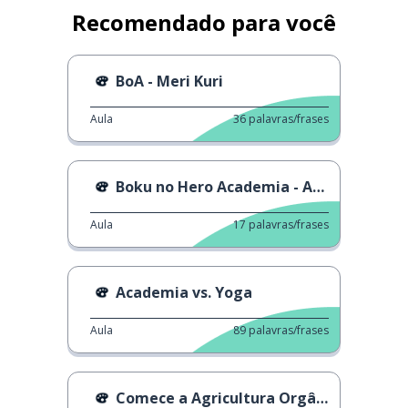
Recomendado para você
BoA - Meri Kuri
Aula
36
palavras/frases
Boku no Hero Academia - Abertura
Aula
17
palavras/frases
Academia vs. Yoga
Aula
89
palavras/frases
Comece a Agricultura Orgânica em Casa