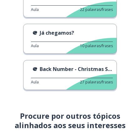
Aula
22
palavras/frases
Já chegamos?
Aula
10
palavras/frases
Back Number - Christmas Song
Aula
27
palavras/frases
Procure por outros tópicos
alinhados aos seus interesses