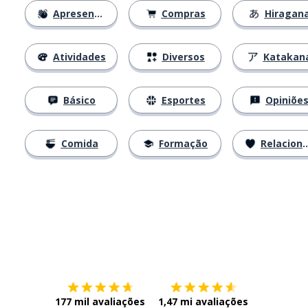
Apresentações
Compras
Hiragan
Atividades
Diversos
Katakan
Básico
Esportes
Opiniõe
Comida
Formação
Relacionamentos
Baixe na
App Store
Baixe na
177 mil avaliações
1,47 mi avaliações