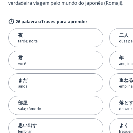
verdadeira viagem pelo mundo do japonês (Romaji).
26 palavras/frases para aprender
夜
二人
tarde; noite
duas pe
君
年
você
ano; id
まだ
重ね
ainda
empilhar
部屋
落と
sala; cômodo
deixar c
思い出す
よく
lembrar
frequen