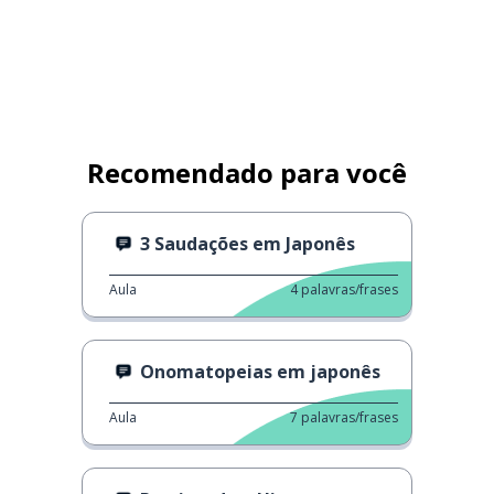
Recomendado para você
3 Saudações em Japonês
Aula
4
palavras/frases
Onomatopeias em japonês
Aula
7
palavras/frases