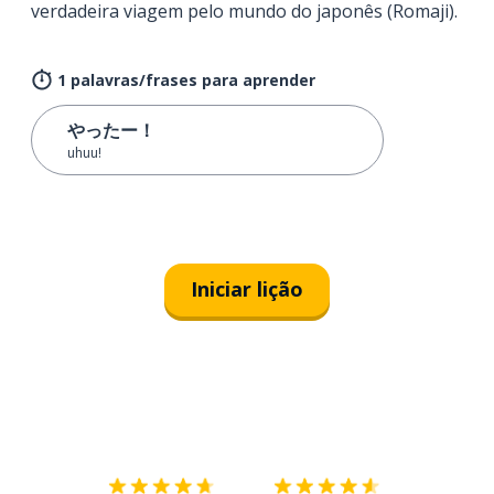
verdadeira viagem pelo mundo do japonês (Romaji).
1 palavras/frases para aprender
やったー！
uhuu!
Iniciar lição
Baixe na
App Store
Baixe na