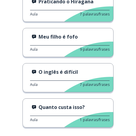
Praticando o Hiragana
Aula
7
palavras/frases
Meu filho é fofo
Aula
9
palavras/frases
O inglês é difícil
Aula
7
palavras/frases
Quanto custa isso?
Aula
1
palavras/frases