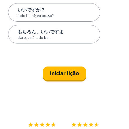
いいですか？
tudo bem?; eu posso?
もちろん、いいですよ
claro, está tudo bem
Iniciar lição
Baixe na
App Store
Baixe na