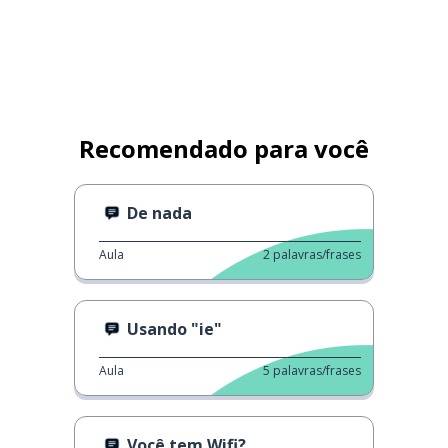
Recomendado para você
De nada
Aula
2
palavras/frases
Usando "ie"
Aula
5
palavras/frases
Você tem Wifi?