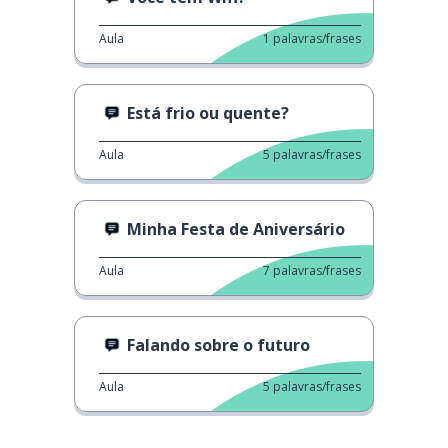
Aula
1
palavras/frases
Está frio ou quente?
Aula
5
palavras/frases
Minha Festa de Aniversário
Aula
7
palavras/frases
Falando sobre o futuro
Aula
5
palavras/frases