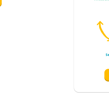
S
rego