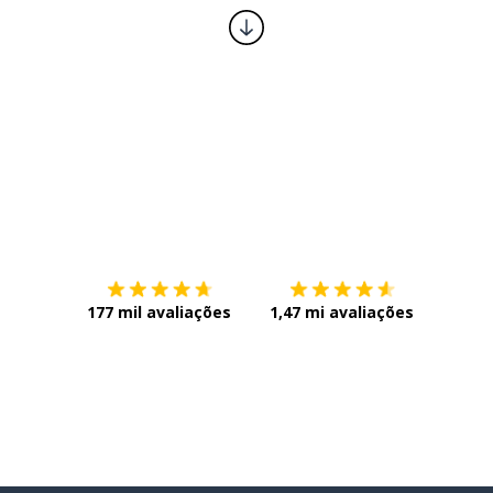
Baixe na
App Store
Baixe n
177 mil avaliações
1,47 mi avaliações