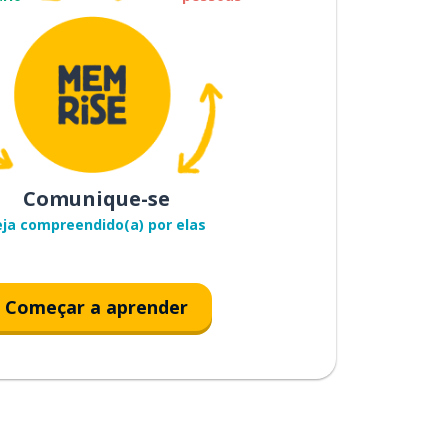
Comunique-se
eja compreendido(a) por elas
Começar a aprender