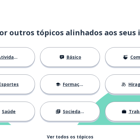
or outros tópicos alinhados aos seus 
tividades
Básico
Com
Esportes
Formação
Hira
Saúde
Sociedade
Trab
Ver todos os tópicos