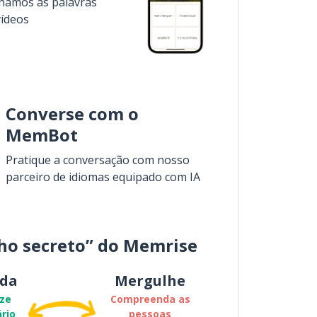
inamos as palavras
vídeos
Converse com o
MemBot
Pratique a conversação com nosso
parceiro de idiomas equipado com IA
ho secreto” do Memrise
da
Mergulhe
ze
Compreenda as
rio
pessoas