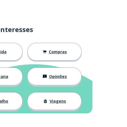
interesses
ida
Compras
gana
Opiniões
alho
Viagens