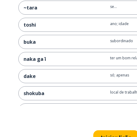
se...
~tara
ano; idade
toshi
subordinado
buka
ter um bom re
naka ga ī
só; apenas
dake
local de trabal
shokuba
não muito
anmari
usar
tsukaimasu