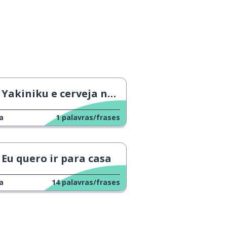
Yakiniku e cerveja no trabalho
a
1
palavras/frases
Eu quero ir para casa
a
14
palavras/frases