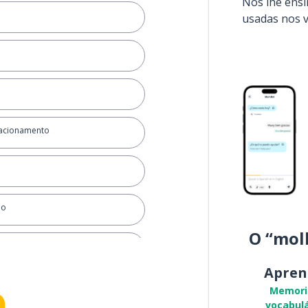
Nós lhe ens
usadas nos 
lacionamento
ho
O “mol
Apren
Memori
vocabulá