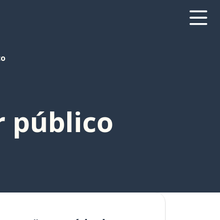
co
 público