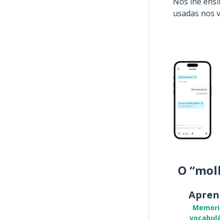
Nós lhe ens
usadas nos 
O “mol
Apren
Memori
vocabulá