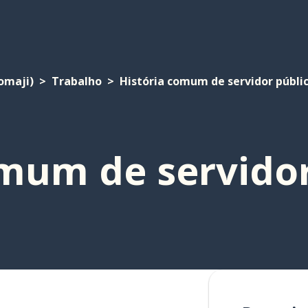
omaji)
Trabalho
História comum de servidor públi
omum de servidor