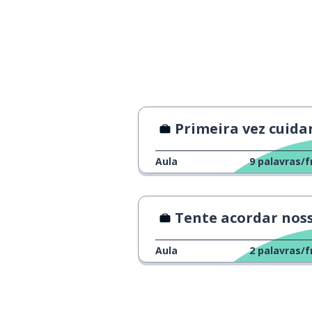
Primeira vez cuidando de criança
Aula
9
palavras/f
Tente acordar nosso C
Aula
2
palavras/f