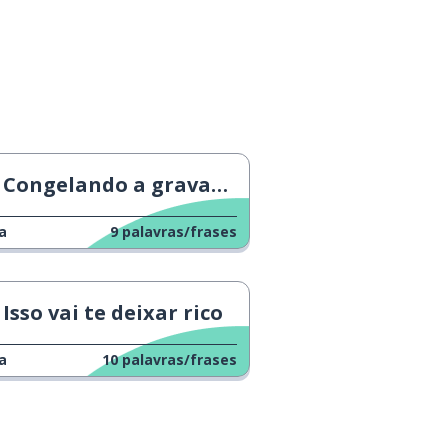
Congelando a gravata do meu chefe
a
9
palavras/frases
Isso vai te deixar rico
a
10
palavras/frases