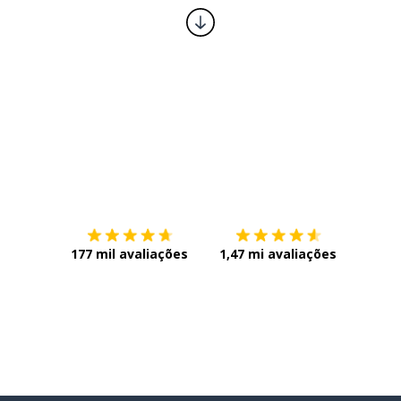
Baixe na
App Store
Baixe n
177 mil avaliações
1,47 mi avaliações