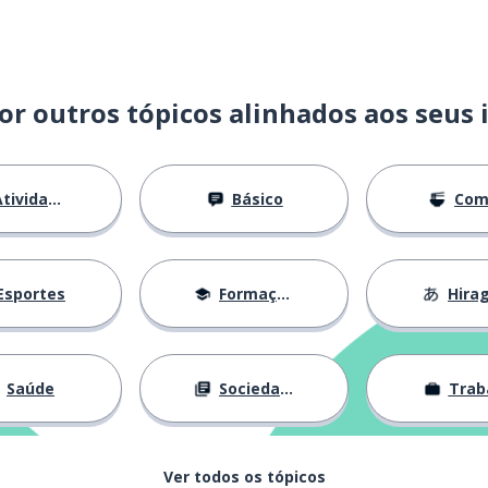
or outros tópicos alinhados aos seus 
tividades
Básico
Com
Esportes
Formação
Hira
Saúde
Sociedade
Trab
Ver todos os tópicos