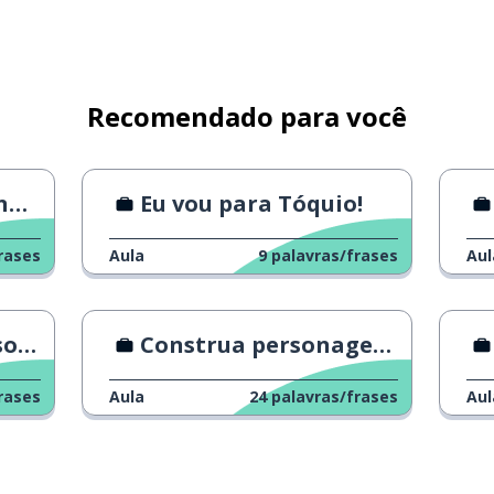
Recomendado para você
s?
Eu vou para Tóquio!
rases
Aula
9
palavras/frases
Aul
EO
Construa personagens silenciosos no trabalho
rases
Aula
24
palavras/frases
Aul