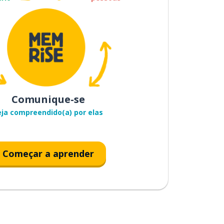
Comunique-se
eja compreendido(a) por elas
Começar a aprender