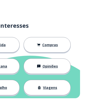
interesses
ida
Compras
gana
Opiniões
alho
Viagens