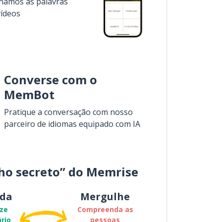
inamos as palavras
vídeos
Converse com o
MemBot
Pratique a conversação com nosso
parceiro de idiomas equipado com IA
ho secreto” do Memrise
da
Mergulhe
ze
Compreenda as
rio
pessoas