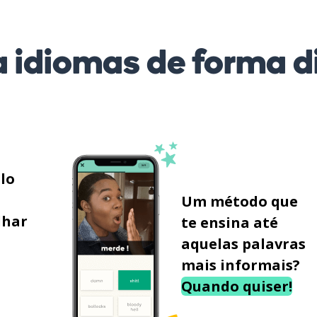
 idiomas de forma di
ilo
Um método que
lhar
te ensina até
aquelas palavras
mais informais?
Quando quiser!