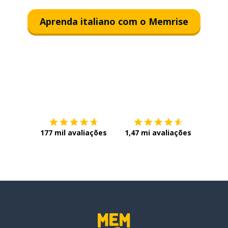
Aprenda italiano com o Memrise
Baixe na
App Store
Baixe n
177 mil avaliações
1,47 mi avaliações