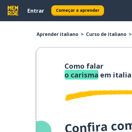
Entrar
Começar a aprender
Aprender italiano
Curso de italiano
Como falar
o carisma
em itali
Confira co