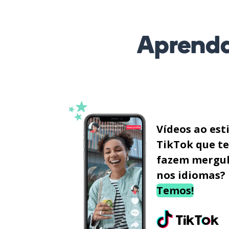
Aprenda
Vídeos ao est
TikTok que te
fazem mergu
nos idiomas?
Temos!