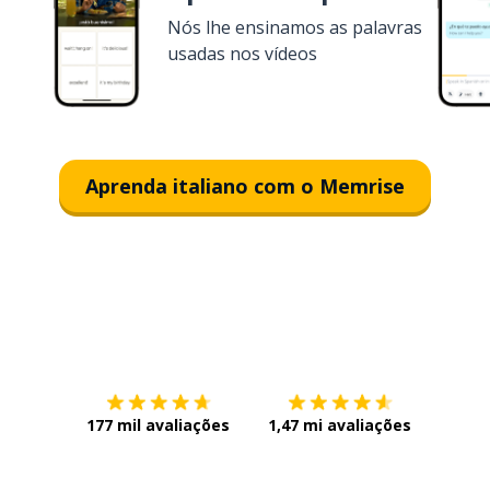
Nós lhe ensinamos as palavras
usadas nos vídeos
Aprenda italiano com o Memrise
Baixe na
App Store
Baixe n
177 mil avaliações
1,47 mi avaliações