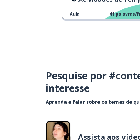
Aula
41
palavras/f
Pesquise por #cont
interesse
Aprenda a falar sobre os temas de q
Assista aos víde