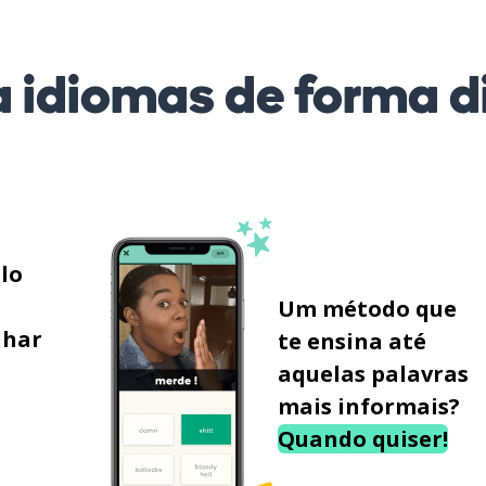
 idiomas de forma di
ilo
Um método que
lhar
te ensina até
aquelas palavras
mais informais?
Quando quiser!