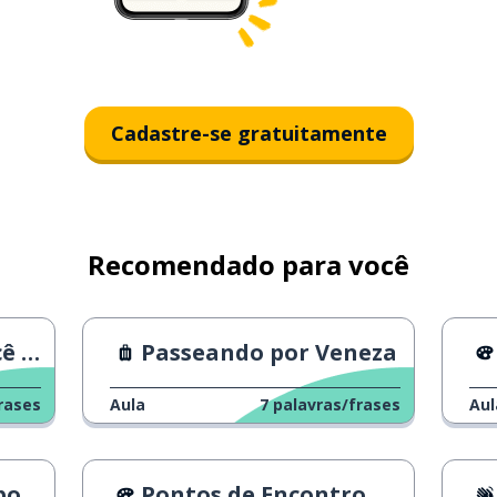
Cadastre-se gratuitamente
Recomendado para você
se?
Passeando por Veneza
rases
Aula
7
palavras/frases
Aul
vre
Pontos de Encontro