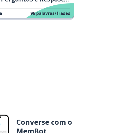
a
96
palavras/frases
Converse com o
MemBot