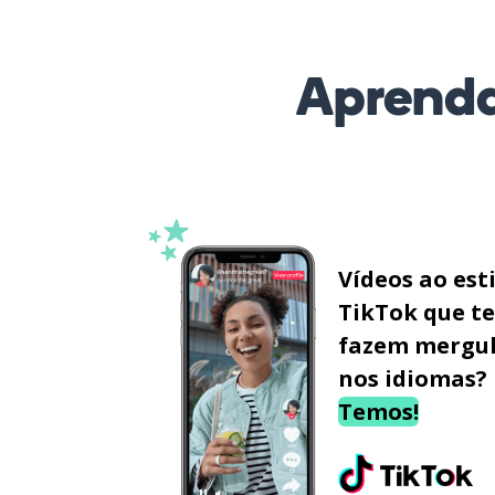
Aprenda
Vídeos ao est
TikTok que te
fazem mergu
nos idiomas?
Temos!