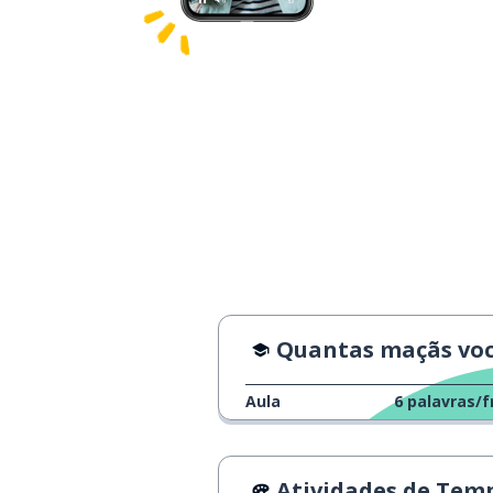
Quantas maçãs você dis
Aula
6
palavras/f
Atividades de Tempo Li