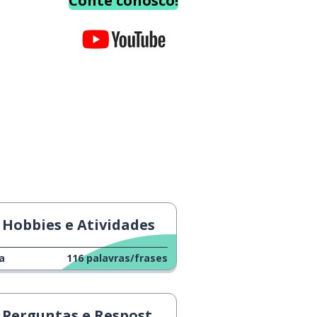
Conte conosco!
Hobbies e Atividades
a
116
palavras/frases
Perguntas e Respostas com Luis Sal