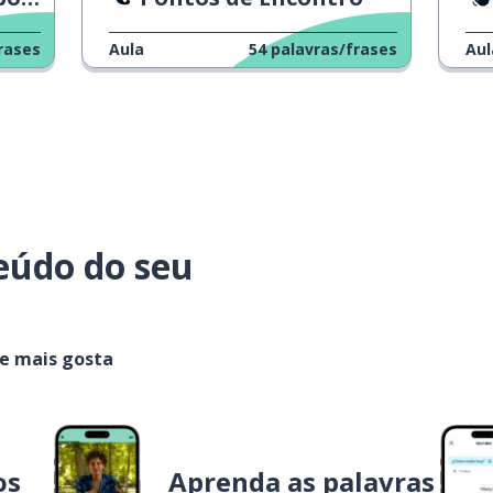
rases
Aula
54
palavras/frases
Aul
eúdo do seu
ue mais gosta
os
Aprenda as palavras