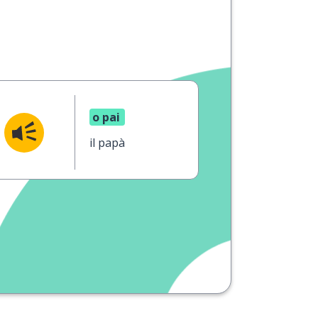
o pai
il papà