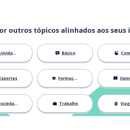
or outros tópicos alinhados aos seus 
tividades
Básico
Com
Esportes
Formação
Opin
ociedade
Trabalho
Via