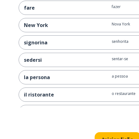
fazer
fare
Nova York
New York
senhorita
signorina
sentar-se
sedersi
a pessoa
la persona
o restaurante
il ristorante
o sorriso
il sorriso
depois; então (
poi