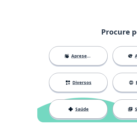
zero
zero
iniciar
iniziare
Procure p
maravilhoso
meraviglioso
Apresentações
A
ver
vedere
a paixão
la passione
Diversos
o animal
l'animale
Saúde
S
a cozinha
la cucina
nadar
nuotare