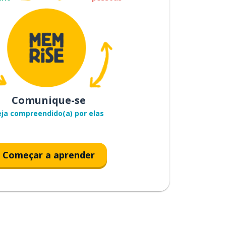
Comunique-se
eja compreendido(a) por elas
Começar a aprender