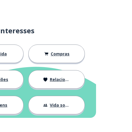
interesses
ida
Compras
iões
Relacionamentos
gens
Vida social