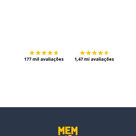
Baixe na
App Store
Baixe n
177 mil avaliações
1,47 mi avaliações