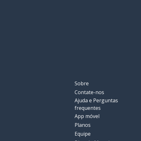
antes
prima
pelo menos
almeno
agora
adesso
eu sei
so
correto
giusto
Sobre
Contate-nos
a coisa
la cosa
Ajuda e Perguntas
frequentes
acontecer
accadere
App móvel
Planos
o mundo
il mondo
Equipe