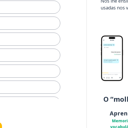
Nós lhe ens
usadas nos 
O “mol
Apren
depois disso)
Memori
vocabulá