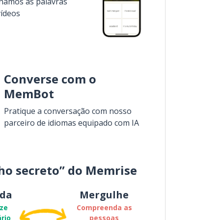
inamos as palavras
vídeos
Converse com o
MemBot
Pratique a conversação com nosso
parceiro de idiomas equipado com IA
ho secreto” do Memrise
da
Mergulhe
ze
Compreenda as
rio
pessoas