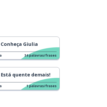
Conheça Giulia
a
34
palavras/frases
Está quente demais!
a
1
palavras/frases