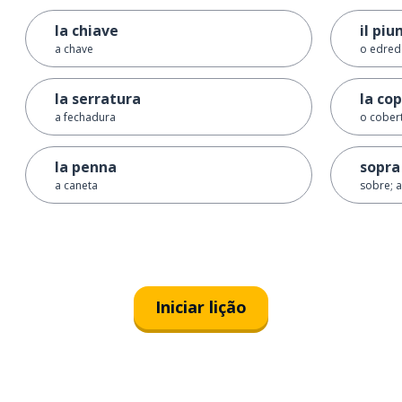
la chiave
il pi
a chave
o edre
la serratura
la co
a fechadura
o cober
la penna
sopra
a caneta
sobre; 
Iniciar lição