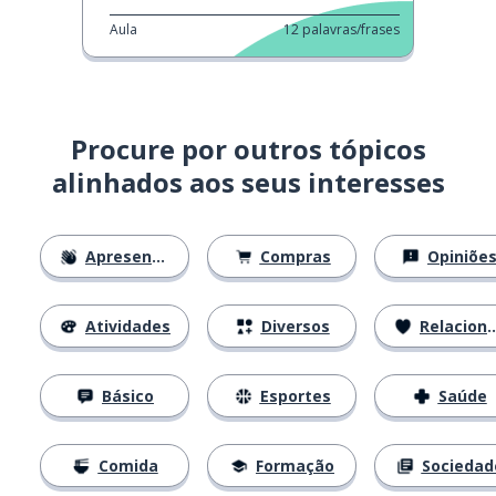
Aula
12
palavras/frases
Procure por outros tópicos
alinhados aos seus interesses
Apresentações
Compras
Opiniõe
Atividades
Diversos
Relacionamentos
Básico
Esportes
Saúde
Comida
Formação
Sociedad