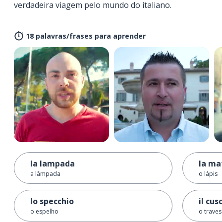
verdadeira viagem pelo mundo do italiano.
18 palavras/frases para aprender
la lampada
la ma
a lâmpada
o lápis
lo specchio
il cus
o espelho
o traves