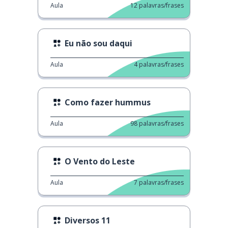
Aula
12
palavras/frases
Eu não sou daqui
Aula
4
palavras/frases
Como fazer hummus
Aula
98
palavras/frases
O Vento do Leste
Aula
7
palavras/frases
Diversos 11