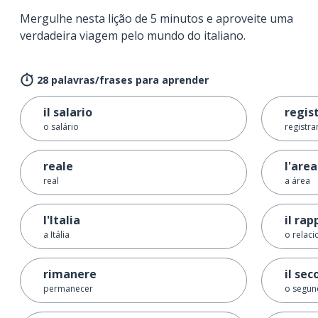
Mergulhe nesta lição de 5 minutos e aproveite uma
verdadeira viagem pelo mundo do italiano.
28 palavras/frases para aprender
il salario
regis
o salário
registra
reale
l'area
real
a área
l'Italia
il rap
a Itália
o relac
rimanere
il se
permanecer
o segun