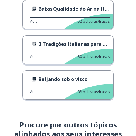
Baixa Qualidade do Ar na Itália
Aula
52
palavras/frases
3 Tradições Italianas para o Ano Novo
Aula
30
palavras/frases
Beijando sob o visco
Aula
38
palavras/frases
Procure por outros tópicos
alinhados aos seus interesses