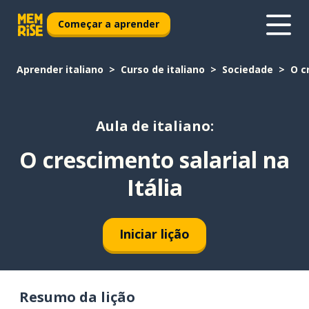
Começar a aprender
Aprender italiano
Curso de italiano
Sociedade
O c
Aula de italiano:
O crescimento salarial na
Itália
Iniciar lição
Resumo da lição