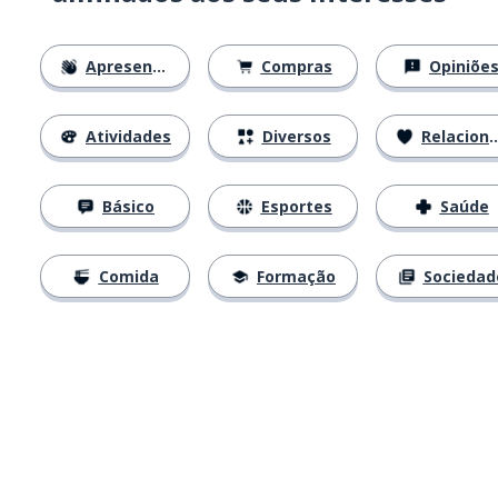
Apresentações
Compras
Opiniõe
Atividades
Diversos
Relacionamentos
Básico
Esportes
Saúde
Comida
Formação
Sociedad
Baixe na
App Store
Baixe na