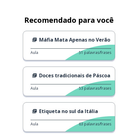
Recomendado para você
Máfia Mata Apenas no Verão
Aula
51
palavras/frases
Doces tradicionais de Páscoa
Aula
53
palavras/frases
Etiqueta no sul da Itália
Aula
63
palavras/frases