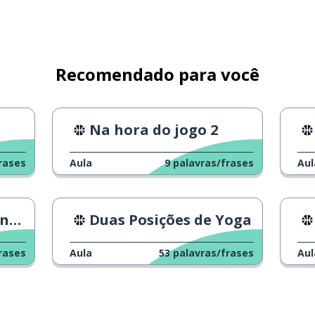
Recomendado para você
depois disso)
Na hora do jogo 2
l; algo acontecer)
rases
Aula
9
palavras/frases
Aul
do
Duas Posições de Yoga
s)
rases
Aula
53
palavras/frases
Aul