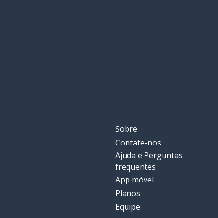
exato!
esatto!
pomba?
dove?
pessoalmente
personalmente
carregar
caricare
vir
venire
Sobre
Contate-nos
incrível!
incredibile!
Ajuda e Perguntas
frequentes
vem?
come?
App móvel
Planos
bater; espanca
battere
Equipe