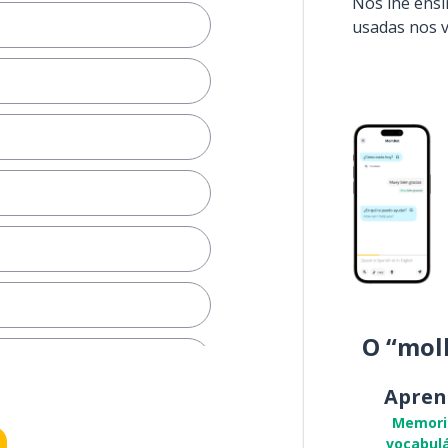
Nós lhe ens
usadas nos 
O “mol
Apren
Memori
vocabulá