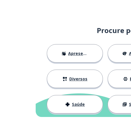
emocionante
emozionante
grande
grande
Procure p
lembrar; recor
ricordare
Apresentações
A
realmente; exa
proprio
fugir
fuggire
Diversos
bater
colpire
Saúde
S
o medo
la paura
errar
sbagliare