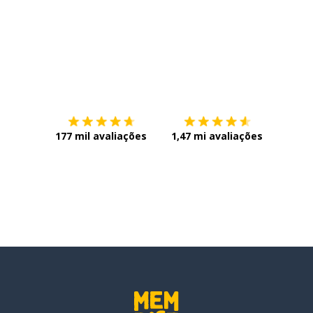
Baixe na
App Store
Baixe n
r algo)
177 mil avaliações
1,47 mi avaliações
arde