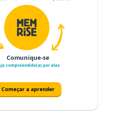
Comunique-se
eja compreendido(a) por elas
Começar a aprender