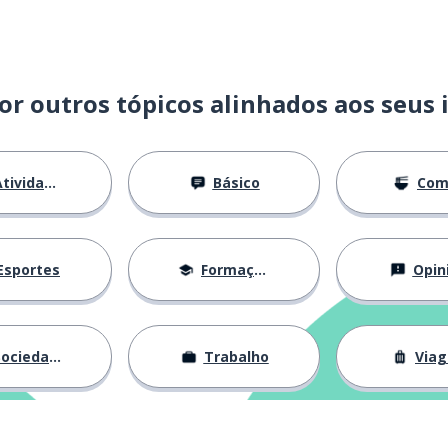
or outros tópicos alinhados aos seus 
dar
tividades
Básico
Com
tamente; próprio
Esportes
Formação
Opin
ociedade
Trabalho
Via