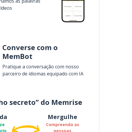
inamos as palavras
vídeos
Converse com o
MemBot
Pratique a conversação com nosso
parceiro de idiomas equipado com IA
ho secreto” do Memrise
da
Mergulhe
ze
Compreenda as
rio
pessoas