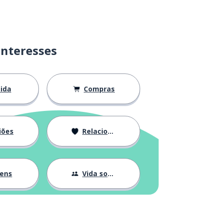
interesses
ida
Compras
iões
Relacionamentos
gens
Vida social