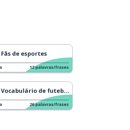
Fãs de esportes
a
12
palavras/frases
Vocabulário de futebol
a
26
palavras/frases