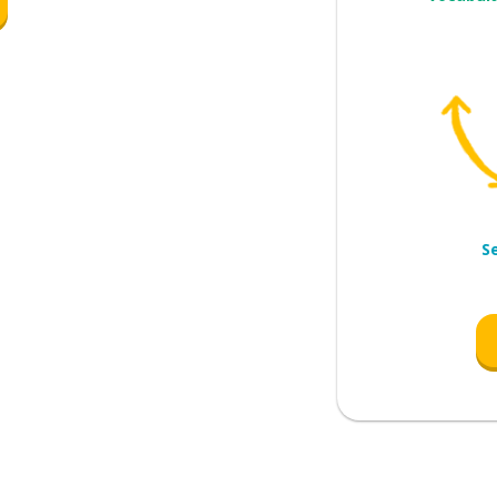
mentar
S