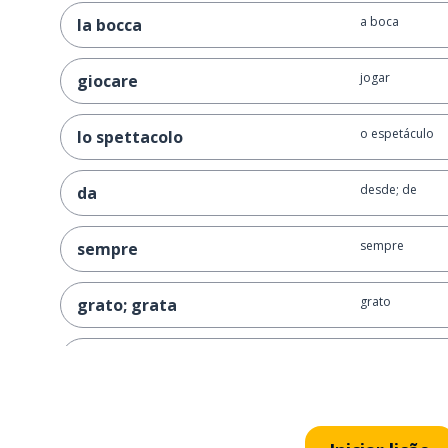
a boca
la bocca
jogar
giocare
o espetáculo
lo spettacolo
desde; de
da
sempre
sempre
grato
grato; grata
o público
il pubblico
uma parte
una parte