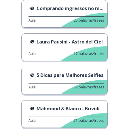
Comprando ingressos no museu
Aula
25
palavras/frases
Laura Pausini - Astro del Ciel
Aula
17
palavras/frases
5 Dicas para Melhores Selfies
Aula
52
palavras/frases
Mahmood & Blanco - Brividi
Aula
71
palavras/frases