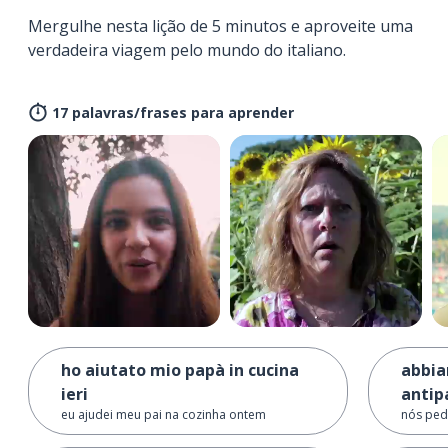
Mergulhe nesta lição de 5 minutos e aproveite uma
verdadeira viagem pelo mundo do italiano.
17 palavras/frases para aprender
ho aiutato mio papà in cucina
abbia
ieri
antip
eu ajudei meu pai na cozinha ontem
nós ped