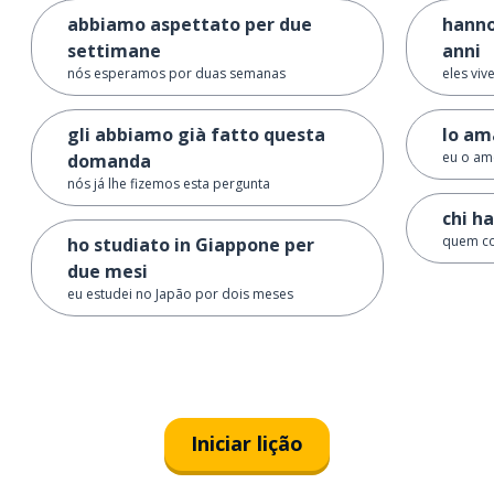
abbiamo aspettato per due
hanno
settimane
anni
nós esperamos por duas semanas
eles viv
gli abbiamo già fatto questa
lo am
eu o am
domanda
nós já lhe fizemos esta pergunta
chi h
quem c
ho studiato in Giappone per
due mesi
eu estudei no Japão por dois meses
Iniciar lição