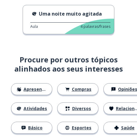
Uma noite muito agitada
Aula
4
palavras/frases
Procure por outros tópicos
alinhados aos seus interesses
Apresentações
Compras
Opiniõe
Atividades
Diversos
Relacionamentos
Básico
Esportes
Saúde