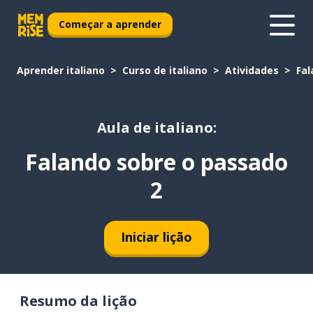
Começar a aprender
Aprender italiano
Curso de italiano
Atividades
Fal
Aula de italiano:
Falando sobre o passado
2
Iniciar lição
Resumo da lição