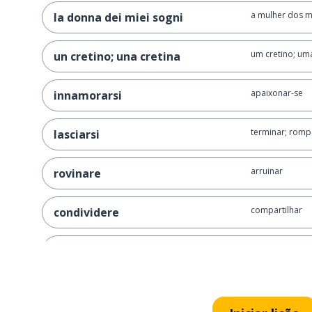
a mulher dos 
la donna dei miei sogni
um cretino; uma
un cretino; una cretina
apaixonar-se
innamorarsi
terminar; romp
lasciarsi
arruinar
rovinare
compartilhar
condividere
doce
dolce
educado
educato