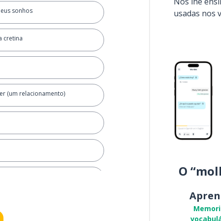
Nós lhe ens
meus sonhos
usadas nos 
 cretina
er (um relacionamento)
O “mol
Apren
Memori
vocabulá