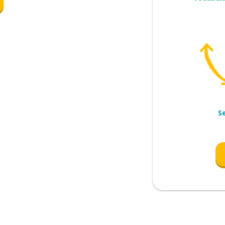
(afetivamente)
S
(afetivamente); ficar noivo