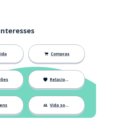
interesses
ida
Compras
iões
Relacionamentos
gens
Vida social