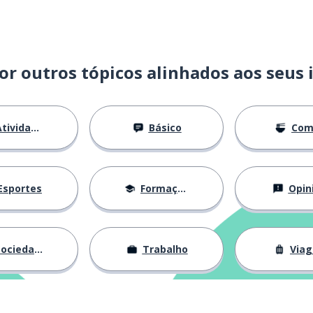
oivos após três semanas
or outros tópicos alinhados aos seus 
ão divorciados
tividades
Básico
Com
 (um relacionamento)
posto (expressão)
Esportes
Formação
Opin
ociedade
Trabalho
Via