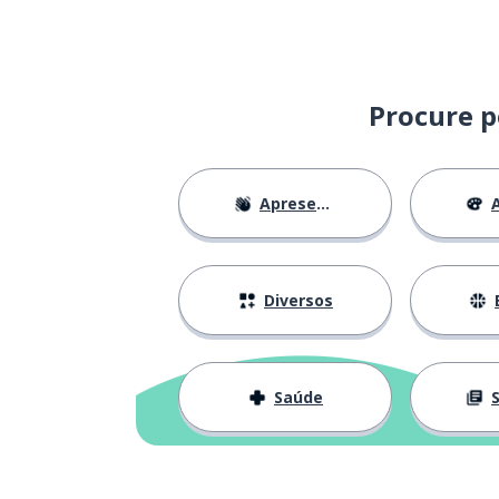
coraggioso e gentile
eles ficaram n
si sono fidanzati dopo tre
settimane
Procure p
os meus pais s
i miei genitori sono divorziati
Apresentações
A
nós terminamos
ci siamo lasciati
rei morto, rei 
morto un Papa se ne fa un altro
Diversos
Saúde
S