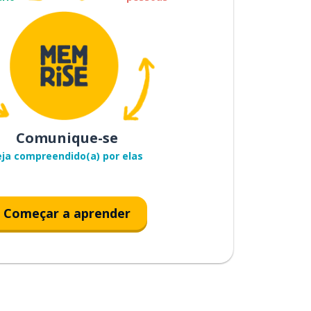
Comunique-se
eja compreendido(a) por elas
Começar a aprender