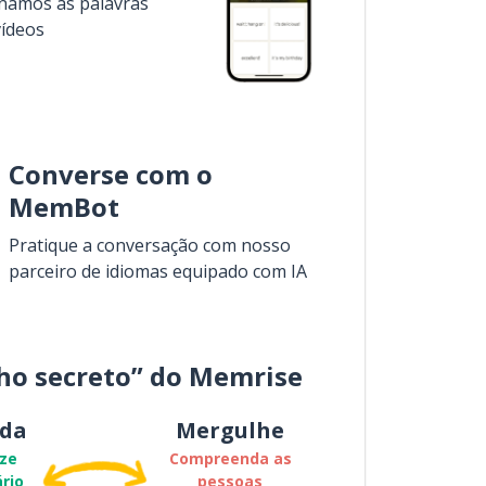
inamos as palavras
vídeos
Converse com o
MemBot
Pratique a conversação com nosso
parceiro de idiomas equipado com IA
ho secreto” do Memrise
da
Mergulhe
ze
Compreenda as
rio
pessoas