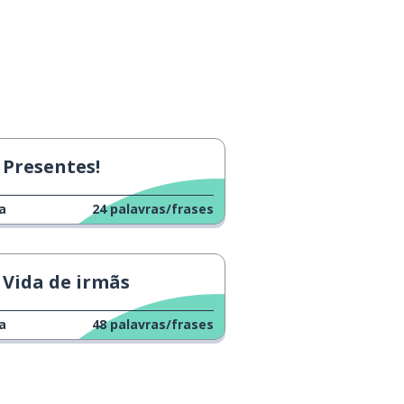
Presentes!
a
24
palavras/frases
Vida de irmãs
a
48
palavras/frases