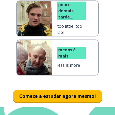
pouco
demais,
tarde
demais
too little, too
late
menos é
mais
less is more
Comece a estudar agora mesmo!