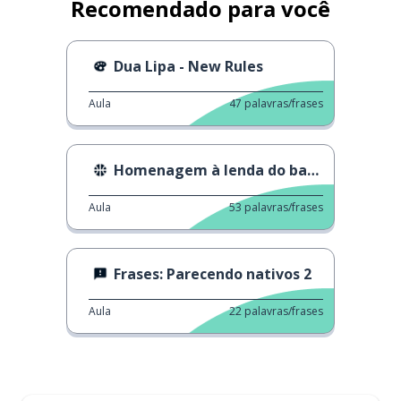
Recomendado para você
Dua Lipa - New Rules
Aula
47
palavras/frases
Homenagem à lenda do basquete Kobe Bryant
Aula
53
palavras/frases
Frases: Parecendo nativos 2
Aula
22
palavras/frases