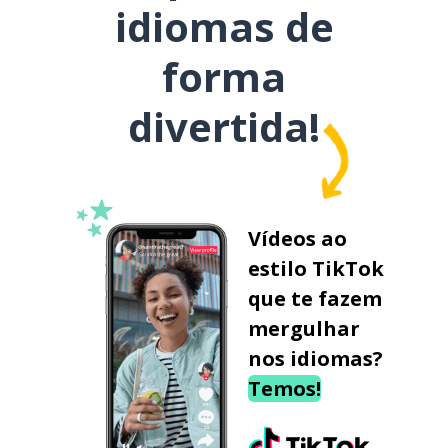
idiomas de
forma
divertida!
Vídeos ao
estilo TikTok
que te fazem
mergulhar
nos idiomas?
Temos!