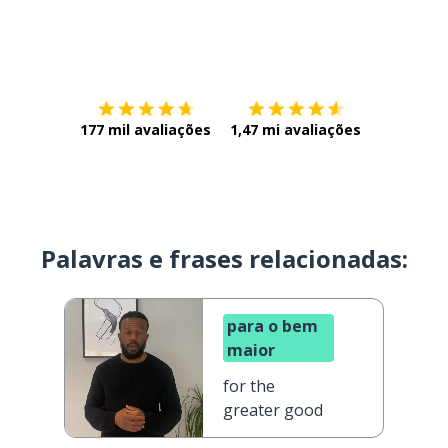
Baixe na
App Store
Baixe na
177 mil avaliações
1,47 mi avaliações
Palavras e frases relacionadas:
para o bem
maior
for the
greater good