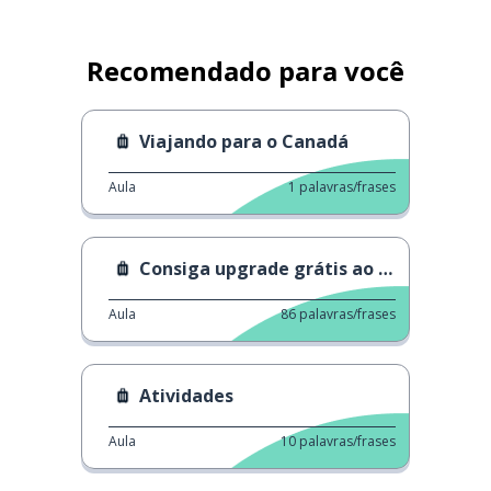
Recomendado para você
Viajando para o Canadá
Aula
1
palavras/frases
Consiga upgrade grátis ao viajar
Aula
86
palavras/frases
Atividades
Aula
10
palavras/frases