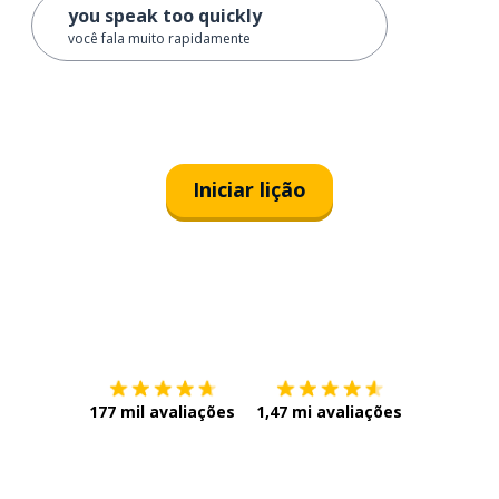
you speak too quickly
você fala muito rapidamente
Iniciar lição
Baixe na
App Store
Baixe na
177 mil avaliações
1,47 mi avaliações