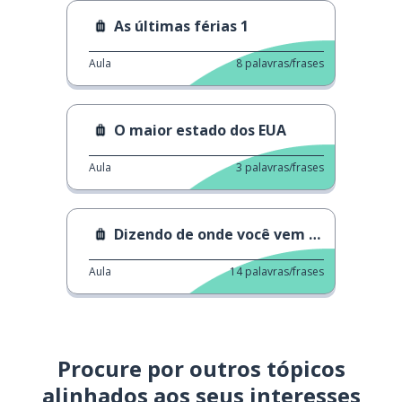
As últimas férias 1
Aula
8
palavras/frases
O maior estado dos EUA
Aula
3
palavras/frases
Dizendo de onde você vem 1 2
Aula
14
palavras/frases
Procure por outros tópicos
alinhados aos seus interesses