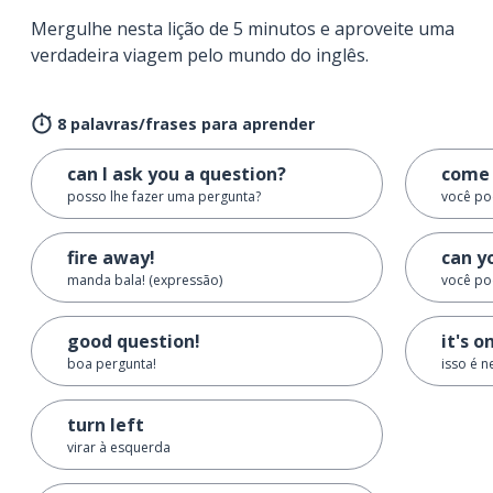
Mergulhe nesta lição de 5 minutos e aproveite uma
verdadeira viagem pelo mundo do inglês.
8 palavras/frases para aprender
can I ask you a question?
come 
posso lhe fazer uma pergunta?
você po
fire away!
can y
manda bala! (expressão)
você po
good question!
it's o
boa pergunta!
isso é n
turn left
virar à esquerda