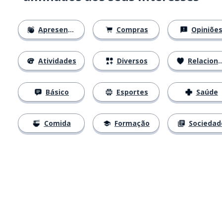
Apresentações
Compras
Opiniõe
Atividades
Diversos
Relacionamentos
Básico
Esportes
Saúde
Comida
Formação
Sociedad
Baixe na
App Store
Baixe na