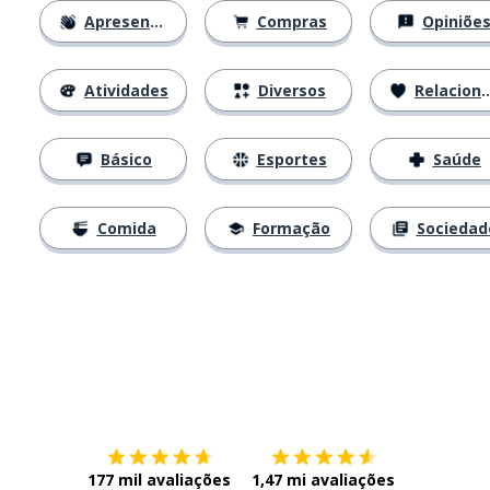
Apresentações
Compras
Opiniõe
Atividades
Diversos
Relacionamentos
Básico
Esportes
Saúde
Comida
Formação
Sociedad
Baixe na
App Store
Baixe na
177 mil avaliações
1,47 mi avaliações