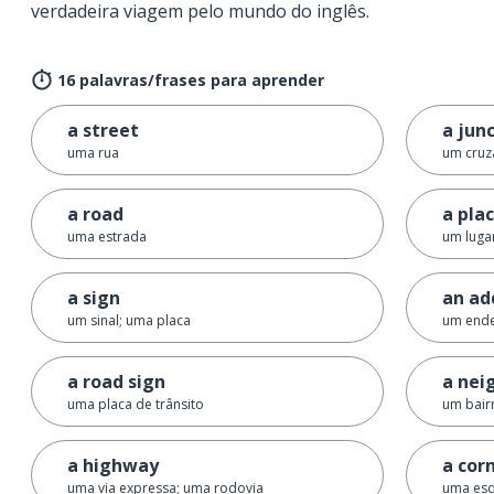
verdadeira viagem pelo mundo do inglês.
16 palavras/frases para aprender
a street
a jun
uma rua
um cruz
a road
a pla
uma estrada
um luga
a sign
an ad
um sinal; uma placa
um end
a road sign
a nei
uma placa de trânsito
um bair
a highway
a cor
uma via expressa; uma rodovia
uma esq