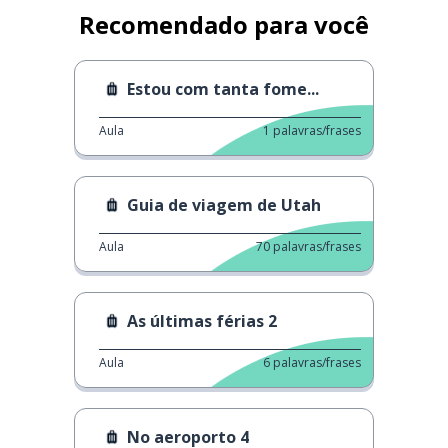
Recomendado para você
Estou com tanta fome...
Aula
1
palavras/frases
Guia de viagem de Utah
Aula
70
palavras/frases
As últimas férias 2
Aula
6
palavras/frases
No aeroporto 4