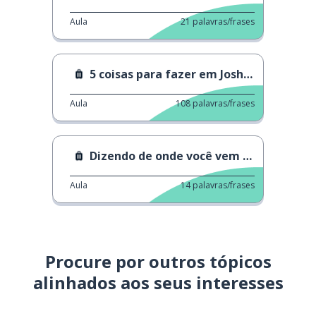
Aula
21
palavras/frases
5 coisas para fazer em Joshua Tree
Aula
108
palavras/frases
Dizendo de onde você vem 1 2
Aula
14
palavras/frases
Procure por outros tópicos
alinhados aos seus interesses