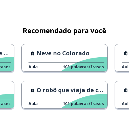
Recomendado para você
 1
Neve no Colorado
rases
Aula
103
palavras/frases
Aul
O robô que viaja de carona
rases
Aula
101
palavras/frases
Aul