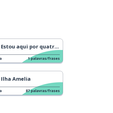
Estou aqui por quatro dias
a
1
palavras/frases
Ilha Amelia
a
87
palavras/frases