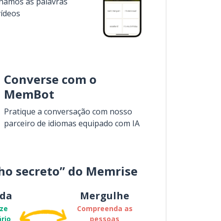
inamos as palavras
vídeos
Converse com o
MemBot
Pratique a conversação com nosso
parceiro de idiomas equipado com IA
ho secreto” do Memrise
da
Mergulhe
ze
Compreenda as
rio
pessoas