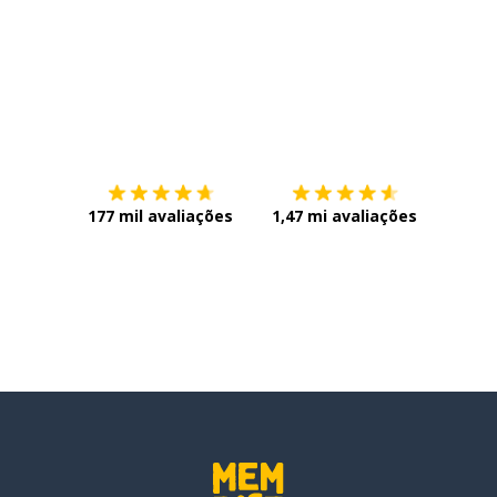
Baixe na
App Store
Baixe n
177 mil avaliações
1,47 mi avaliações