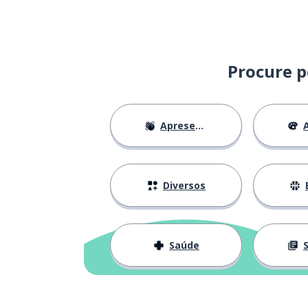
Procure p
Apresentações
A
Diversos
Saúde
S