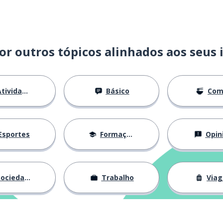
or outros tópicos alinhados aos seus 
tividades
Básico
Com
Esportes
Formação
Opin
ociedade
Trabalho
Via