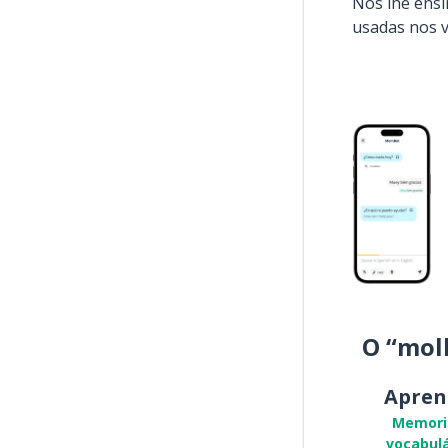
Nós lhe ens
usadas nos 
O “mol
Apren
Memori
vocabulá