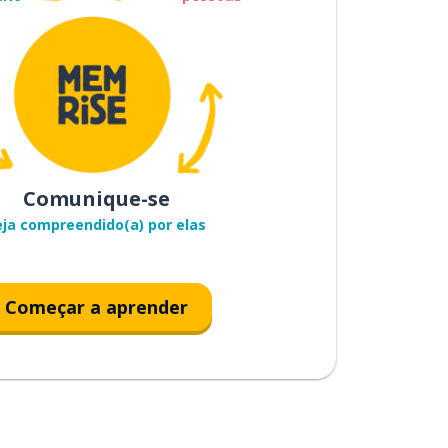
Comunique-se
eja compreendido(a) por elas
Começar a aprender