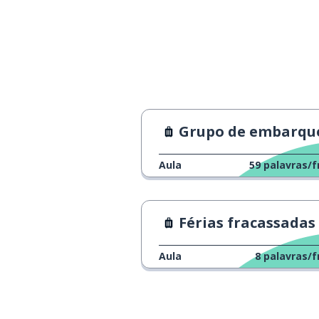
Grupo de embarque nº
Aula
59
palavras/f
Férias fracassadas
Aula
8
palavras/f