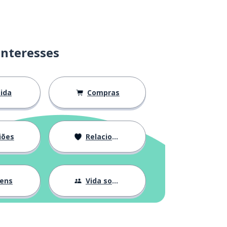
interesses
ida
Compras
iões
Relacionamentos
gens
Vida social