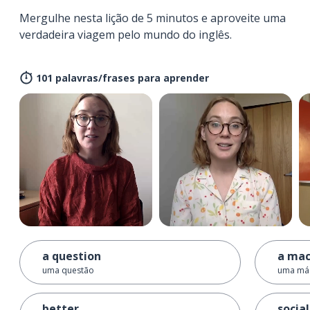
Mergulhe nesta lição de 5 minutos e aproveite uma
verdadeira viagem pelo mundo do inglês.
101 palavras/frases para aprender
a question
a mac
uma questão
uma má
better
social