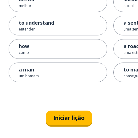
melhor
social
to understand
a sen
entender
uma sen
how
a roa
como
uma est
a man
to ma
um homem
consegui
Iniciar lição