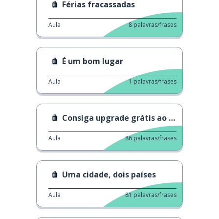
Férias fracassadas
Aula
8
palavras/frases
É um bom lugar
Aula
1
palavras/frases
Consiga upgrade grátis ao viajar
Aula
86
palavras/frases
Uma cidade, dois países
Aula
81
palavras/frases