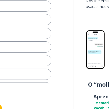
Nós lhe ens
usadas nos 
O “mol
Apren
Memori
vocabulá