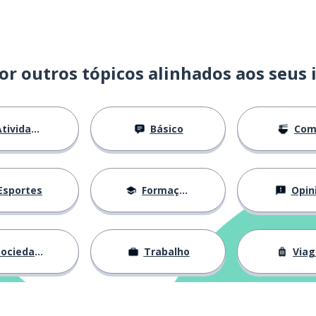
rases positivas)
 filho
or outros tópicos alinhados aos seus 
tividades
Básico
Com
a
Esportes
Formação
Opin
ociedade
Trabalho
Via