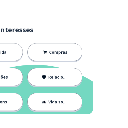
interesses
ida
Compras
iões
Relacionamentos
gens
Vida social