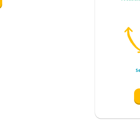
ionar
S
vo)
teza!