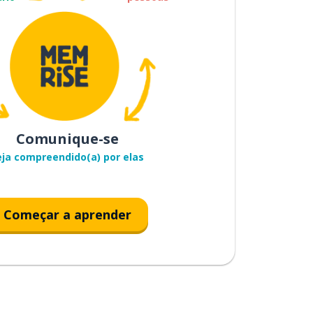
Comunique-se
eja compreendido(a) por elas
Começar a aprender