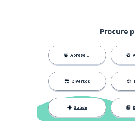
alguma coisa (f
something
uma criança; um
a child
Procure p
querer
to want
Apresentações
A
por aí; em volt
around
(não) mais
anymore
Diversos
esta tarde
this afternoon
Saúde
S
perdido
lost
encontrar
to find