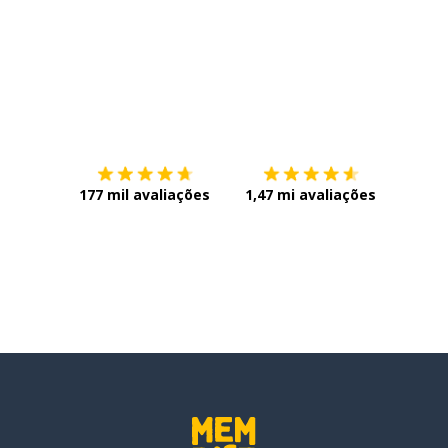
Baixe na
App Store
Baixe n
177 mil avaliações
1,47 mi avaliações