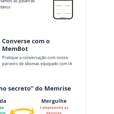
inamos as palavras
vídeos
Converse com o
MemBot
Pratique a conversação com nosso
parceiro de idiomas equipado com IA
ho secreto” do Memrise
da
Mergulhe
ze
Compreenda as
rio
pessoas