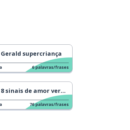
Gerald supercriança
a
6
palavras/frases
8 sinais de amor verdadeiro
a
76
palavras/frases