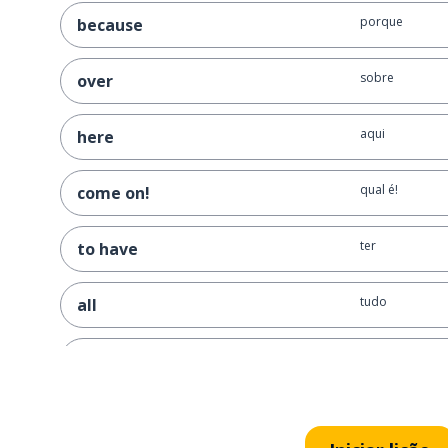
porque
because
sobre
over
aqui
here
qual é!
come on!
ter
to have
tudo
all
nada
nothing
fraco
weak