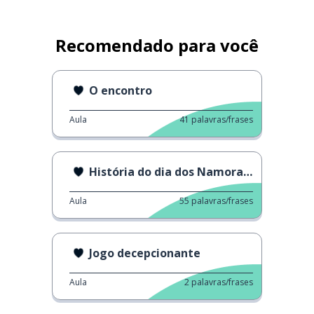
Recomendado para você
O encontro
Aula
41
palavras/frases
História do dia dos Namorados
Aula
55
palavras/frases
Jogo decepcionante
Aula
2
palavras/frases