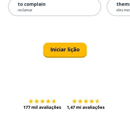
to complain
thems
reclamar
eles m
Iniciar lição
Baixe na
App Store
Baixe na
177 mil avaliações
1,47 mi avaliações