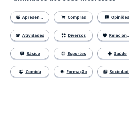
Apresentações
Compras
Opiniõe
Atividades
Diversos
Relacionamentos
Básico
Esportes
Saúde
Comida
Formação
Sociedad
Baixe na
App Store
Baixe na