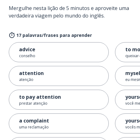
Mergulhe nesta lição de 5 minutos e aproveite uma
verdadeira viagem pelo mundo do inglês.
17 palavras/frases para aprender
advice
to m
conselho
queixar-
attention
mysel
atenção
eu mes
to pay attention
yours
prestar atenção
você m
a complaint
yours
uma reclamação
vocês 