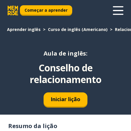
Começar a aprender
Aprender inglês
Curso de inglês (Americano)
Relaci
Aula de inglês:
Conselho de
relacionamento
Iniciar lição
Resumo da lição