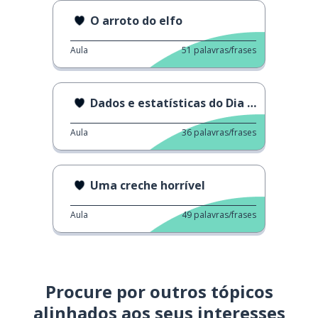
O arroto do elfo
Aula
51
palavras/frases
Dados e estatísticas do Dia dos Namorados
Aula
36
palavras/frases
Uma creche horrível
Aula
49
palavras/frases
Procure por outros tópicos
alinhados aos seus interesses