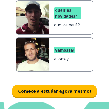
quais as
novidades?
quoi de neuf ?
vamos lá!
allons-y !
Comece a estudar agora mesmo!