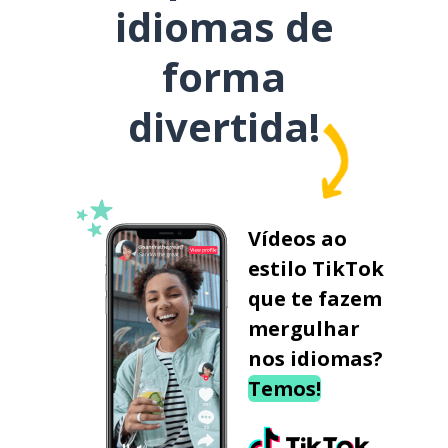
idiomas de
forma
divertida!
Vídeos ao
estilo TikTok
que te fazem
mergulhar
nos idiomas?
Temos!