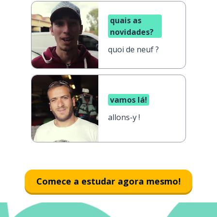
quais as
novidades?
quoi de neuf ?
vamos lá!
allons-y !
Comece a estudar agora mesmo!