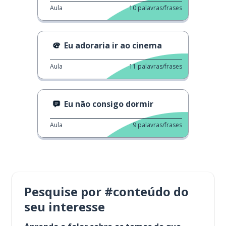
Aula
10
palavras/frases
Eu adoraria ir ao cinema
Aula
11
palavras/frases
Eu não consigo dormir
Aula
9
palavras/frases
Pesquise por #conteúdo do
seu interesse