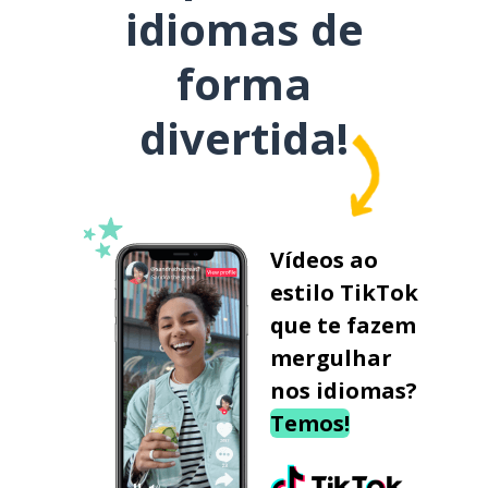
idiomas de
forma
divertida!
Vídeos ao
estilo TikTok
que te fazem
mergulhar
nos idiomas?
Temos!