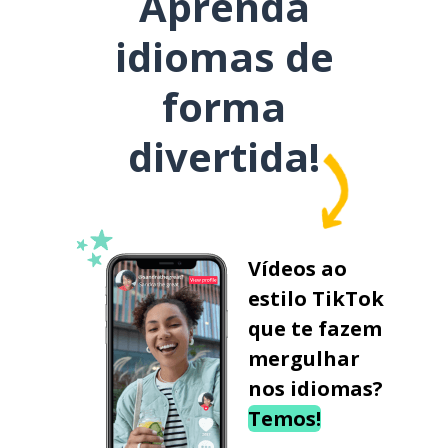
Aprenda
idiomas de
forma
divertida!
Vídeos ao
estilo TikTok
que te fazem
mergulhar
nos idiomas?
Temos!