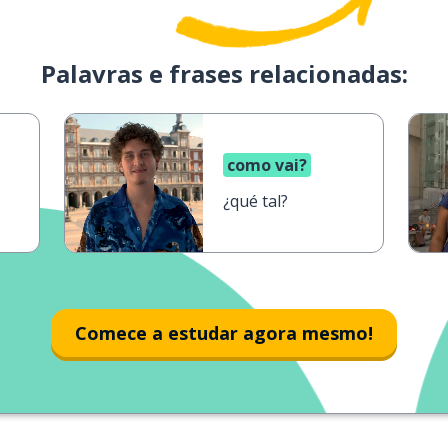
Palavras e frases relacionadas:
como vai?
¿qué tal?
Comece a estudar agora mesmo!