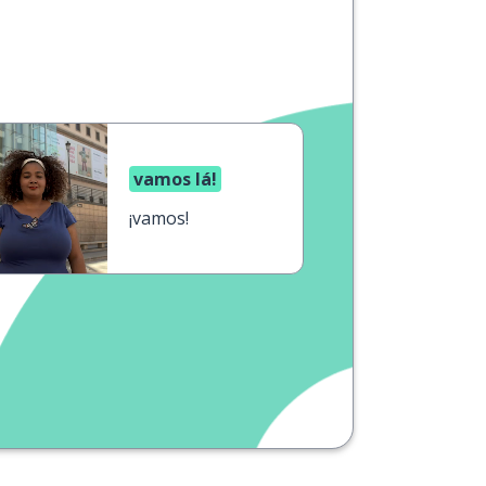
vamos lá!
¡vamos!