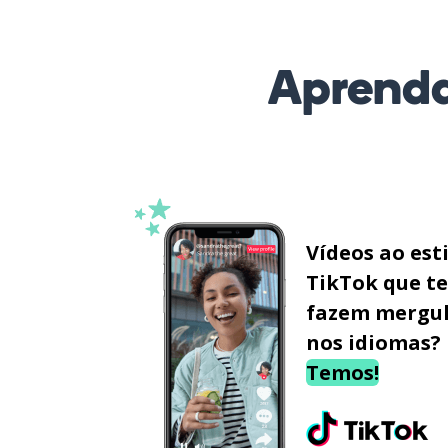
Aprenda
Vídeos ao est
TikTok que te
fazem mergu
nos idiomas?
Temos!