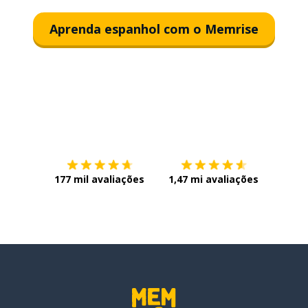
Aprenda espanhol com o Memrise
Baixe na
App Store
Baixe n
177 mil avaliações
1,47 mi avaliações