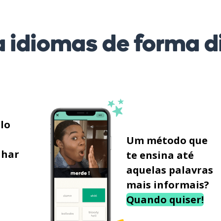
 idiomas de forma di
ilo
Um método que
lhar
te ensina até
aquelas palavras
mais informais?
Quando quiser!