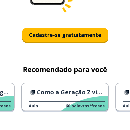
Cadastre-se gratuitamente
Recomendado para você
o?
Como a Geração Z vivencia o Dia do Orgulho
rases
Aula
60
palavras/frases
Aul