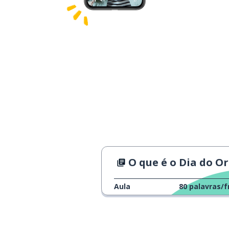
O que é o Dia do Orgulh
Aula
80
palavras/f