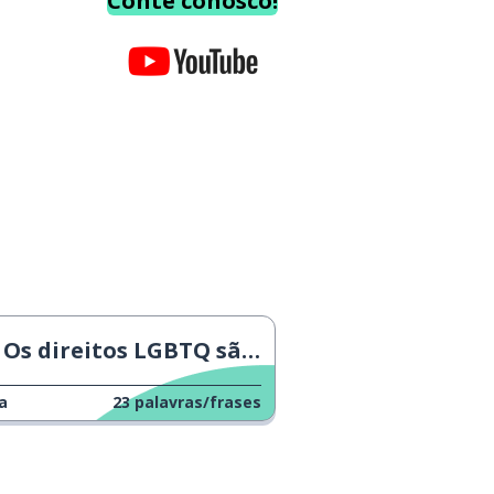
Conte conosco!
Os direitos LGBTQ são direitos de todos
a
23
palavras/frases