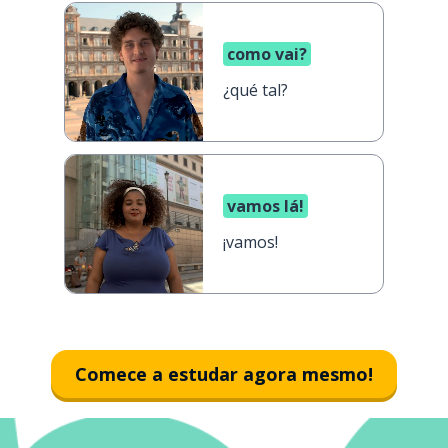
como vai?
¿qué tal?
vamos lá!
¡vamos!
Comece a estudar agora mesmo!