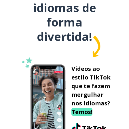
idiomas de
forma
divertida!
Vídeos ao
estilo TikTok
que te fazem
mergulhar
nos idiomas?
Temos!