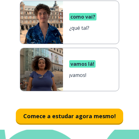
como vai?
¿qué tal?
vamos lá!
¡vamos!
Comece a estudar agora mesmo!