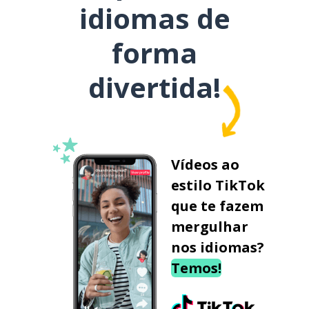
idiomas de
forma
divertida!
Vídeos ao
estilo TikTok
que te fazem
mergulhar
nos idiomas?
Temos!