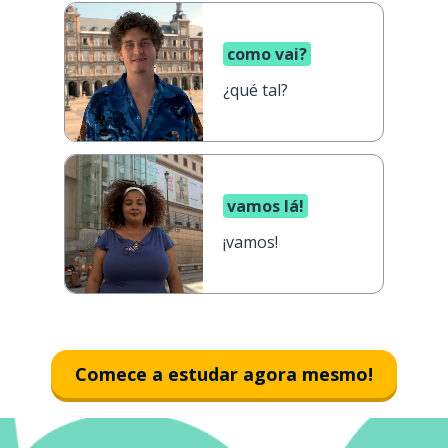
como vai?
¿qué tal?
vamos lá!
¡vamos!
Comece a estudar agora mesmo!