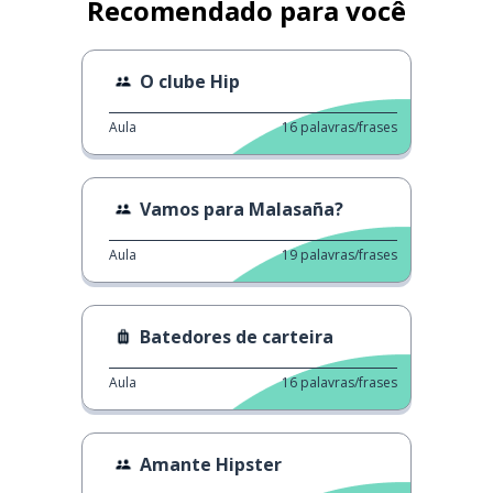
Recomendado para você
O clube Hip
Aula
16
palavras/frases
Vamos para Malasaña?
Aula
19
palavras/frases
Batedores de carteira
Aula
16
palavras/frases
Amante Hipster