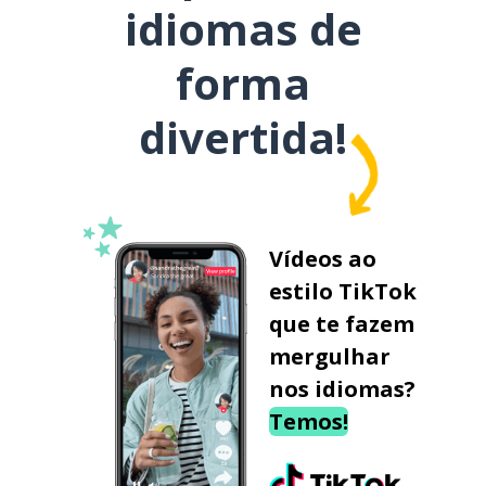
idiomas de
forma
divertida!
Vídeos ao
estilo TikTok
que te fazem
mergulhar
nos idiomas?
Temos!