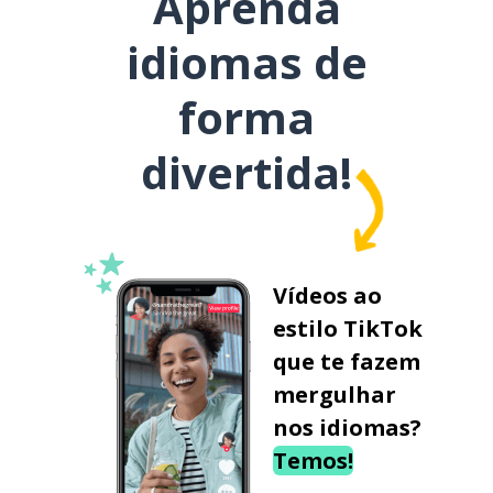
Aprenda
idiomas de
forma
divertida!
Vídeos ao
estilo TikTok
que te fazem
mergulhar
nos idiomas?
Temos!