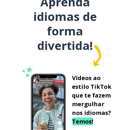
Aprenda
idiomas de
forma
divertida!
Vídeos ao
estilo TikTok
que te fazem
mergulhar
nos idiomas?
Temos!