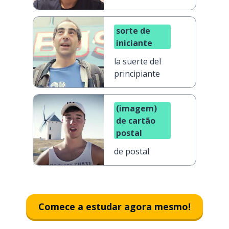
sorte de
iniciante
la suerte del
principiante
(imagem)
de cartão
postal
de postal
Comece a estudar agora mesmo!