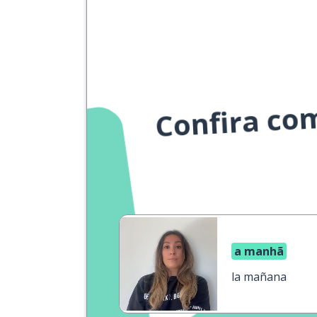
Confira co
a manhã
la mañana