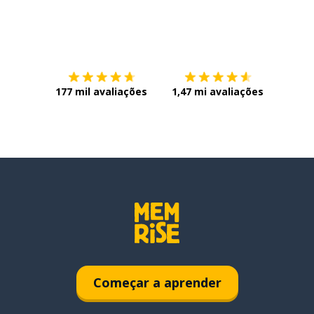
Baixe na
App Store
Baixe n
177 mil avaliações
1,47 mi avaliações
Começar a aprender