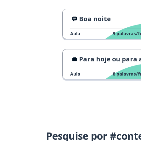
Boa noite
Aula
9
palavras/f
Para hoje ou para amanhã
Aula
8
palavras/f
Pesquise por #cont