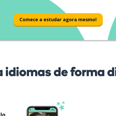
Comece a estudar agora mesmo!
 idiomas de forma di
ilo