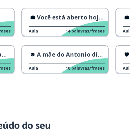
Você está aberto hoje?
rases
Aula
14
palavras/frases
Aul
?
A mãe do Antonio disse...
rases
Aula
10
palavras/frases
Aul
eúdo do seu