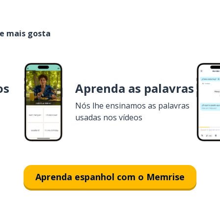
ue mais gosta
os
Aprenda as palavras
Nós lhe ensinamos as palavras
usadas nos vídeos
Aprenda espanhol com o Memrise