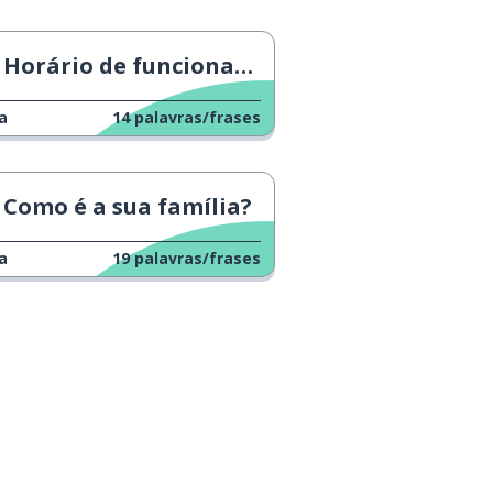
Horário de funcionamento
a
14
palavras/frases
Como é a sua família?
a
19
palavras/frases