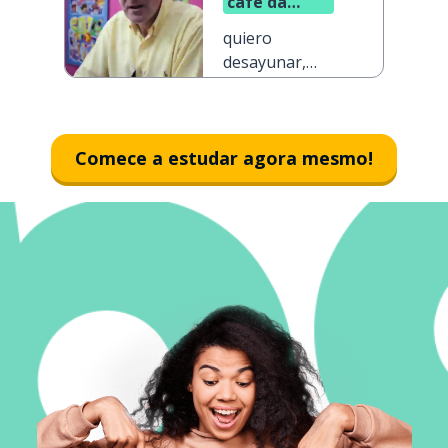
café da
manhã, por
quiero
favor
desayunar,
por favor
Comece a estudar agora mesmo!