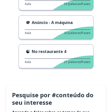
Aula
53
palavras/frases
Anúncio - A máquina
Aula
20
palavras/frases
No restaurante 4
Aula
21
palavras/frases
Pesquise por #conteúdo do
seu interesse