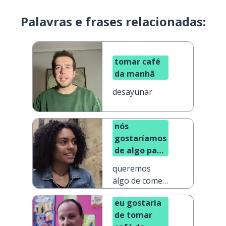
Palavras e frases relacionadas:
tomar café
da manhã
desayunar
nós
gostaríamos
de algo para
comer por
queremos
favor
algo de comer,
por favor
eu gostaria
de tomar