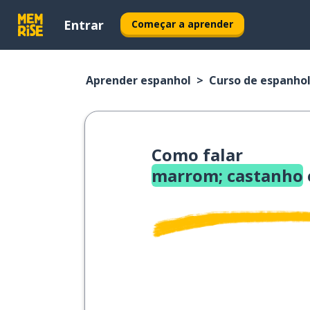
Entrar
Começar a aprender
Aprender espanhol
Curso de espanho
Como falar
marrom; castanho