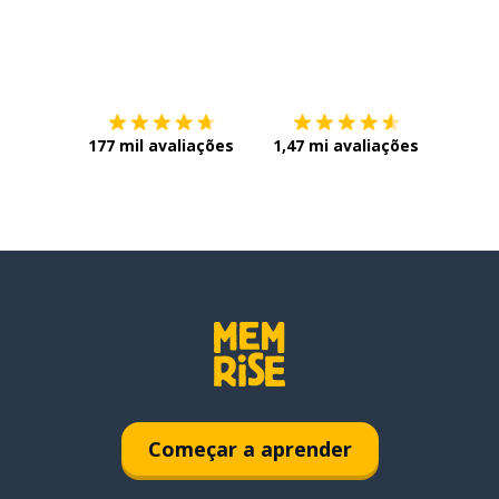
Baixe na
App Store
Baixe n
177 mil avaliações
1,47 mi avaliações
Começar a aprender