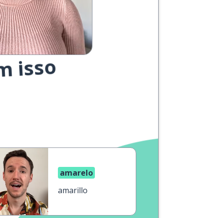
m isso
amarelo
amarillo