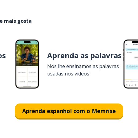
ue mais gosta
os
Aprenda as palavras
Nós lhe ensinamos as palavras
usadas nos vídeos
Aprenda espanhol com o Memrise