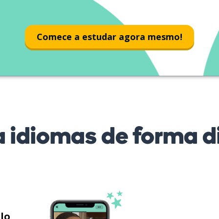
Comece a estudar agora mesmo!
 idiomas de forma di
ilo