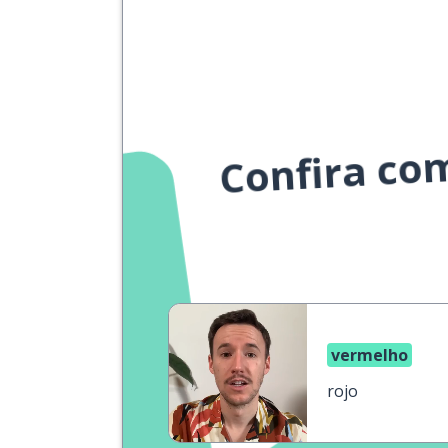
Confira co
vermelho
rojo