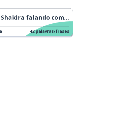
Shakira falando como uma espanhola
a
42
palavras/frases