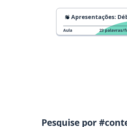
Apresentações: Débo
Aula
23
palavras/f
Pesquise por #cont