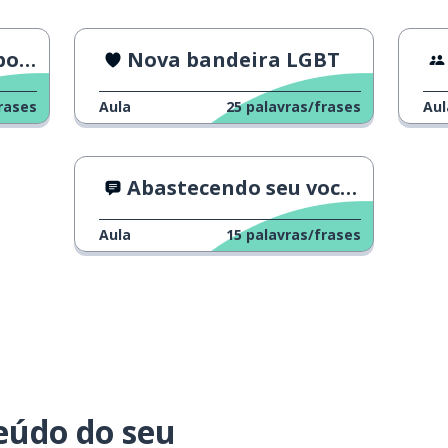
ra
Nova bandeira LGBT
rases
Aula
25
palavras/frases
Aul
Abastecendo seu vocabulário: Cores
Aula
15
palavras/frases
eúdo do seu