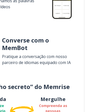
inamos as palavras
vídeos
Converse com o
MemBot
Pratique a conversação com nosso
parceiro de idiomas equipado com IA
ho secreto” do Memrise
da
Mergulhe
ze
Compreenda as
rio
pessoas