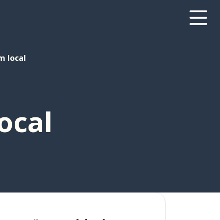
m local
ocal