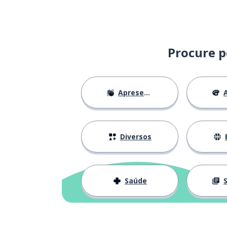
Procure p
Apresentações
A
Diversos
Saúde
S