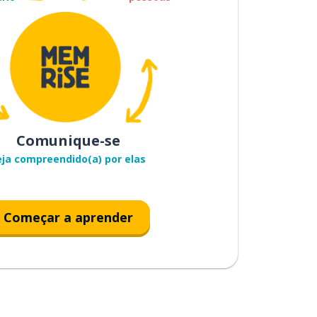
Comunique-se
eja compreendido(a) por elas
Começar a aprender