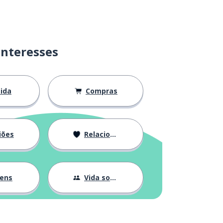
interesses
ida
Compras
iões
Relacionamentos
gens
Vida social