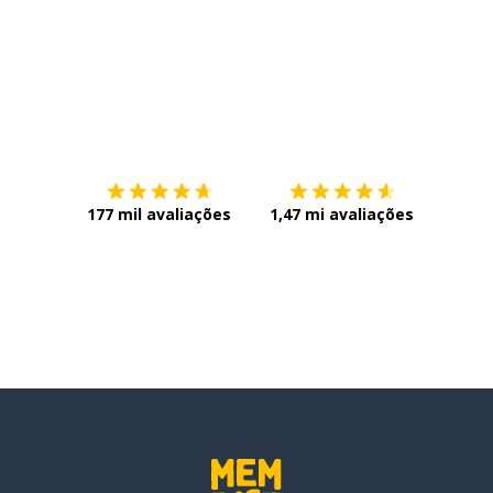
Baixe na
App Store
Baixe n
177 mil avaliações
1,47 mi avaliações