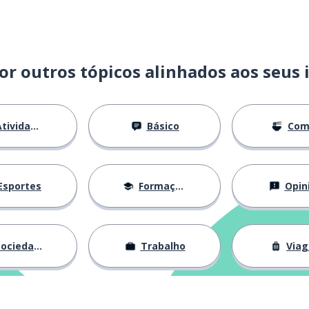
or outros tópicos alinhados aos seus 
tividades
Básico
Com
Esportes
Formação
Opin
ociedade
Trabalho
Via