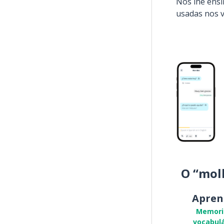
Nós lhe ens
usadas nos 
O “mol
Apren
Memori
vocabulá