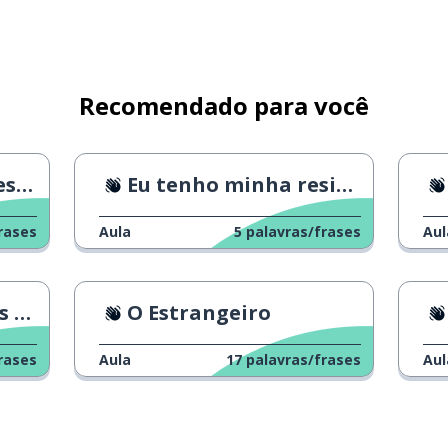
Recomendado para você
das
Eu tenho minha residência
rases
Aula
5
palavras/frases
Aul
es
O Estrangeiro
rases
Aula
17
palavras/frases
Aul