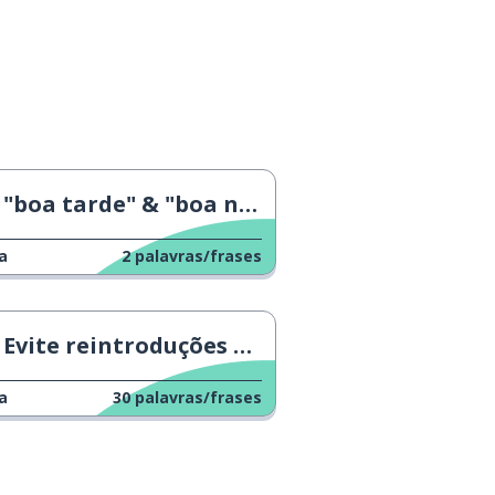
"boa tarde" & "boa noite"
a
2
palavras/frases
Evite reintroduções constrangedoras
a
30
palavras/frases