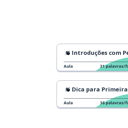
Introduções com Pessoas Sur
Aula
31
palavras/f
Dica para Primeiras Impressõ
Aula
36
palavras/f