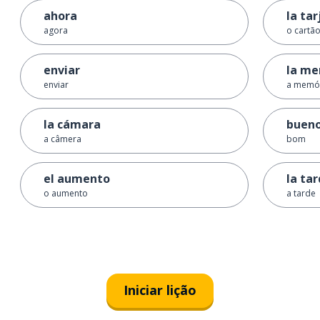
ahora
la tar
agora
o cartã
enviar
la me
enviar
a memó
la cámara
buen
a câmera
bom
el aumento
la ta
o aumento
a tarde
Iniciar lição