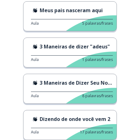
Meus pais nasceram aqui
Aula
5
palavras/frases
3 Maneiras de dizer "adeus"
Aula
1
palavras/frases
3 Maneiras de Dizer Seu Nome
Aula
8
palavras/frases
Dizendo de onde você vem 2
Aula
17
palavras/frases